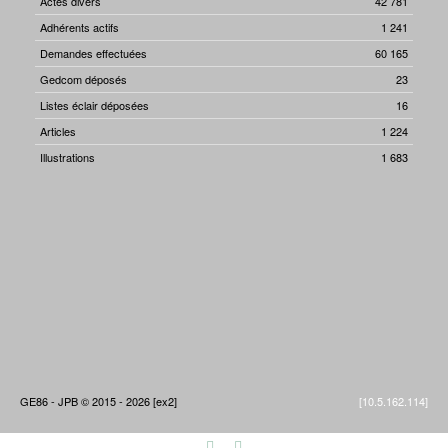
Actes divers
42 781
Adhérents actifs
1 241
Demandes effectuées
60 165
Gedcom déposés
23
Listes éclair déposées
16
Articles
1 224
Illustrations
1 683
GE86 - JPB © 2015 - 2026 [ex2]
[10.5.162.114]