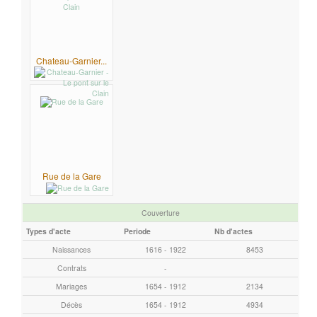
r
e
c
Chateau-Garnier...
h
e
r
c
h
e
r
Rue de la Gare
Couverture
Types d'acte
Periode
Nb d'actes
Naissances
1616 - 1922
8453
Contrats
-
Mariages
1654 - 1912
2134
Décès
1654 - 1912
4934