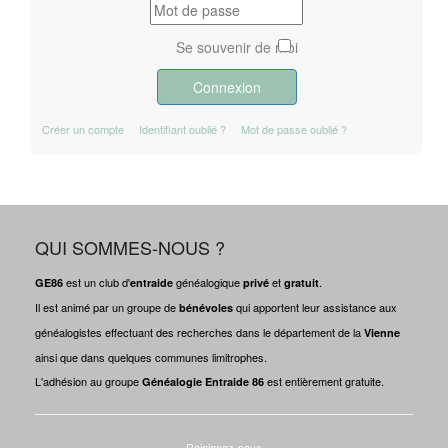
Se souvenir de moi
Connexion
Créer un compte
Identifiant oublié ?
Mot de passe oublié ?
QUI SOMMES-NOUS ?
est un club d'
généalogique
et
.
GE86
entraide
privé
gratuit
Il est animé par un groupe de
qui apportent leur assistance aux
bénévoles
généalogistes effectuant des recherches dans le département de la
Vienne
ainsi que dans quelques communes limitrophes.
L'adhésion au groupe
est entièrement gratuite.
Généalogie Entraide 86
Rejoignez-nous