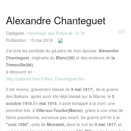
Alexandre Chanteguet
Catégorie :
Hommage aux Poilus de 14-18
Publication : 13 mai 2019
J'ai écrit les combats du gd-père de mon épouse,
Alexandre
Chanteguet
, originaire du
Blanc(36)
et des environs de
la
Trimouille(86)
.
à découvrir ici :
http://patboch.free.fr/Alex_Chanteguet.htm
Il est revenu, gravement blessé (le
9 mai 1917
), de la guerre
des Balkans après avoir été déjà blessé sur la Marne, le
5
octobre 1915
.En
mai 1915
, il avait échappé à la mort, une
première fois, à
Ville-sur-Tourbe(Marne)
, grâce à une crise de
fièvre paludéenne, survenue peu avant. Sa guerre prit fin à la
"cote 1050",
près de
Monastir,
dans la nuit du
9 mai 1917,
et