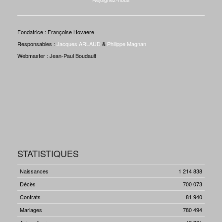
Fondatrice : Françoise Hovaere
Responsables :
Jacques ARLAUD
&
Philippe Magnan
Webmaster : Jean-Paul Boudault
STATISTIQUES
Naissances
1 214 838
Décès
700 073
Contrats
81 940
Mariages
780 494