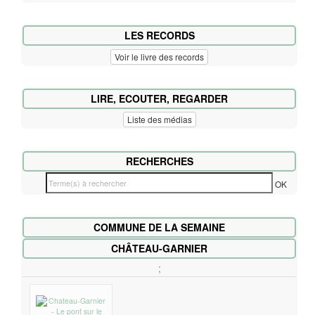
LES RECORDS
Voir le livre des records
LIRE, ECOUTER, REGARDER
Liste des médias
RECHERCHES
T
OK
e
r
COMMUNE DE LA SEMAINE
m
e
CHÂTEAU-GARNIER
(
;
s
)
à