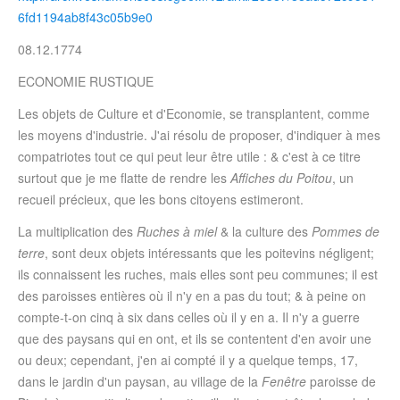
6fd1194ab8f43c05b9e0
08.12.1774
ECONOMIE RUSTIQUE
Les objets de Culture et d'Economie, se transplantent, comme
les moyens d'industrie. J'ai résolu de proposer, d'indiquer à mes
compatriotes tout ce qui peut leur être utile : & c'est à ce titre
surtout que je me flatte de rendre les
Affiches du Poitou
, un
recueil précieux, que les bons citoyens estimeront.
La multiplication des
Ruches à miel
& la culture des
Pommes de
terre
, sont deux objets intéressants que les poitevins négligent;
ils connaissent les ruches, mais elles sont peu communes; il est
des paroisses entières où il n'y en a pas du tout; & à peine on
compte-t-on cinq à six dans celles où il y en a. Il n'y a guerre
que des paysans qui en ont, et ils se contentent d'en avoir une
ou deux; cependant, j'en ai compté il y a quelque temps, 17,
dans le jardin d'un paysan, au village de la
Fenêtre
paroisse de