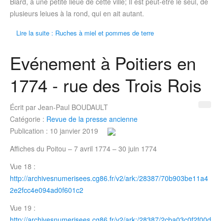
Biard, à une petite lieue de cette ville; Il est peut-être le seul, de
plusieurs leiues à la rond, qui en ait autant.
Lire la suite : Ruches à miel et pommes de terre
Evénement à Poitiers en
1774 - rue des Trois Rois
Écrit par
Jean-Paul BOUDAULT
Catégorie :
Revue de la presse ancienne
Publication : 10 janvier 2019
Affiches du Poitou – 7 avril 1774 – 30 juin 1774
Vue 18 :
http://archivesnumerisees.cg86.fr/v2/ark:/28387/70b903be11a4
2e2fcc4e094ad0f601c2
Vue 19 :
http://archivesnumerisees.cg86.fr/v2/ark:/28387/2cba03c0f2f00d