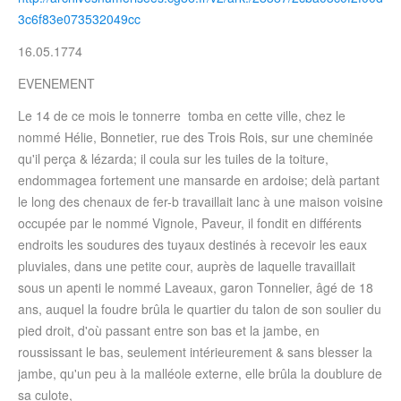
3c6f83e073532049cc
16.05.1774
EVENEMENT
Le 14 de ce mois le tonnerre tomba en cette ville, chez le
nommé Hélie, Bonnetier, rue des Trois Rois, sur une cheminée
qu'il perça & lézarda; il coula sur les tuiles de la toiture,
endommagea fortement une mansarde en ardoise; delà partant
le long des chenaux de fer-b travaillait lanc à une maison voisine
occupée par le nommé Vignole, Paveur, il fondit en différents
endroits les soudures des tuyaux destinés à recevoir les eaux
pluviales, dans une petite cour, auprès de laquelle travaillait
sous un apenti le nommé Laveaux, garon Tonnelier, âgé de 18
ans, auquel la foudre brûla le quartier du talon de son soulier du
pied droit, d'où passant entre son bas et la jambe, en
roussissant le bas, seulement intérieurement & sans blesser la
jambe, qu'un peu à la malléole externe, elle brûla la doublure de
sa culote,