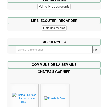
Voir le livre des records
LIRE, ECOUTER, REGARDER
Liste des médias
RECHERCHES
T
OK
e
r
COMMUNE DE LA SEMAINE
m
e
CHÂTEAU-GARNIER
(
;
s
)
à
r
e