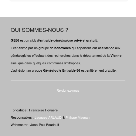
QUI SOMMES-NOUS ?
est un club d'
généalogique
et
.
GE86
entraide
privé
gratuit
Il est animé par un groupe de
qui apportent leur assistance aux
bénévoles
généalogistes effectuant des recherches dans le département de la
Vienne
ainsi que dans quelques communes limitrophes.
L'adhésion au groupe
est entièrement gratuite.
Généalogie Entraide 86
Rejoignez-nous
Fondatrice : Françoise Hovaere
Responsables :
Jacques ARLAUD
&
Philippe Magnan
Webmaster : Jean-Paul Boudault