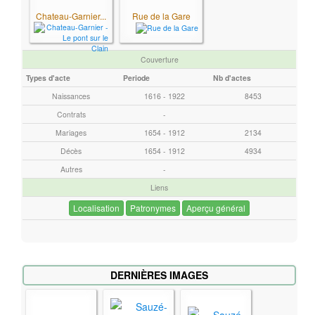
c
Chateau-Garnier...
Rue de la Gare
h
e
Couverture
r
Types d'acte
Periode
Nb d'actes
c
h
Naissances
1616 - 1922
8453
e
Contrats
-
r
Mariages
1654 - 1912
2134
Décès
1654 - 1912
4934
Autres
-
Liens
Localisation
Patronymes
Aperçu général
DERNIÈRES IMAGES