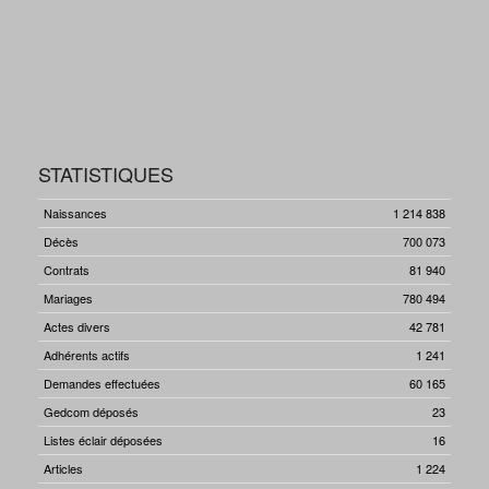
STATISTIQUES
Naissances
1 214 838
Décès
700 073
Contrats
81 940
Mariages
780 494
Actes divers
42 781
Adhérents actifs
1 241
Demandes effectuées
60 165
Gedcom déposés
23
Listes éclair déposées
16
Articles
1 224