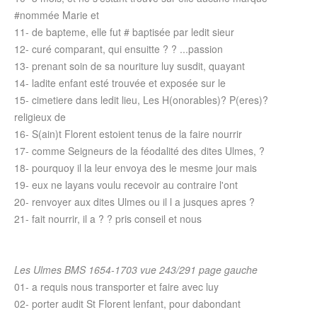
#nommée Marie et
11- de bapteme, elle fut # baptisée par ledit sieur
12- curé comparant, qui ensuitte ? ? ...passion
13- prenant soin de sa nouriture luy susdit, quayant
14- ladite enfant esté trouvée et exposée sur le
15- cimetiere dans ledit lieu, Les H(onorables)? P(eres)?
religieux de
16- S(ain)t Florent estoient tenus de la faire nourrir
17- comme Seigneurs de la féodalité des dites Ulmes, ?
18- pourquoy il la leur envoya des le mesme jour mais
19- eux ne layans voulu recevoir au contraire l'ont
20- renvoyer aux dites Ulmes ou il l a jusques apres ?
21- fait nourrir, il a ? ? pris conseil et nous
Les Ulmes BMS 1654-1703 vue 243/291 page gauche
01- a requis nous transporter et faire avec luy
02- porter audit St Florent lenfant, pour dabondant