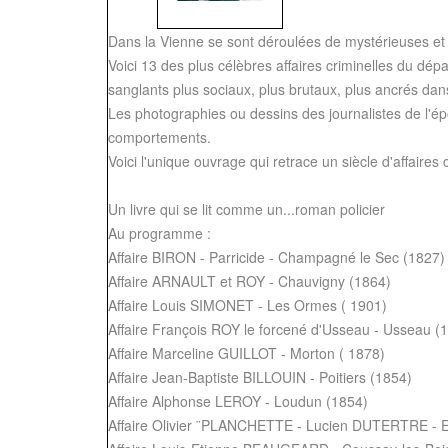
Dans la Vienne se sont déroulées de mystérieuses et 
Voici 13 des plus célèbres affaires criminelles du dé
sanglants plus sociaux, plus brutaux, plus ancrés dans 
Les photographies ou dessins des journalistes de l'ép
comportements.
Voici l'unique ouvrage qui retrace un siècle d'affaires
Un livre qui se lit comme un...roman policier
Au programme :
Affaire BIRON - Parricide - Champagné le Sec (1827)
Affaire ARNAULT et ROY - Chauvigny (1864)
Affaire Louis SIMONET - Les Ormes ( 1901)
Affaire François ROY le forcené d'Usseau - Usseau (
Affaire Marceline GUILLOT - Morton ( 1878)
Affaire Jean-Baptiste BILLOUIN - Poitiers (1854)
Affaire Alphonse LEROY - Loudun (1854)
Affaire Olivier ¨PLANCHETTE - Lucien DUTERTRE - 