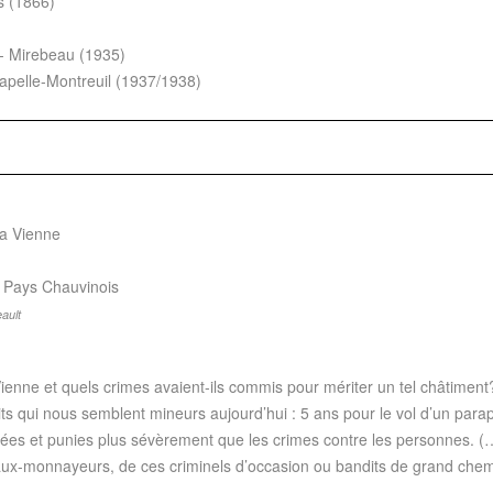
s (1866)
- Mirebeau (1935)
pelle-Montreuil (1937/1938)
la Vienne
u Pays Chauvinois
ault
ienne et quels crimes avaient-ils commis pour mériter un tel châtime
aits qui nous semblent mineurs aujourd’hui : 5 ans pour le vol d’un par
lisées et punies plus sévèrement que les crimes contre les personnes. (…
faux-monnayeurs, de ces criminels d’occasion ou bandits de grand chemi