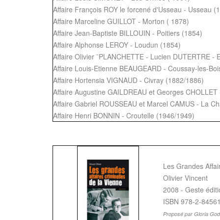
Affaire François ROY le forcené d'Usseau - Usseau (
Affaire Marceline GUILLOT - Morton ( 1878)
Affaire Jean-Baptiste BILLOUIN - Poitiers (1854)
Affaire Alphonse LEROY - Loudun (1854)
Affaire Olivier ¨PLANCHETTE - Lucien DUTERTRE - 
Affaire Louis-Etienne BEAUGEARD - Coussay-les-Boi
Affaire Hortensia VIGNAUD - Civray (1882/1886)
Affaire Augustine GAILDREAU et Georges CHOLLET 
Affaire Gabriel ROUSSEAU et Marcel CAMUS - La Cha
Affaire Henri BONNIN - Croutelle (1946/1949)
Les Grandes Affair
Olivier Vincent
2008 - Geste édit
ISBN 978-2-8456
Proposé par Gloria Go