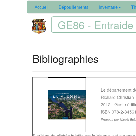
Accueil
Dépouillements
Inventaire
Th
GE86 - Entraide 
Bibliographies
Le département de
Richard Christian
2012 - Geste édit
ISBN 978-2-8456
Proposé par Nicole Boi
Florilège de clichés inédits sur la Vienne, cet ouvrag