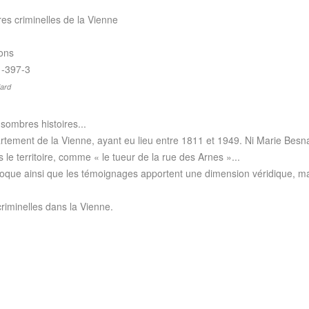
es criminelles de la Vienne
ions
1-397-3
dard
sombres histoires...
partement de la Vienne, ayant eu lieu entre 1811 et 1949. Ni Marie Besn
le territoire, comme « le tueur de la rue des Arnes »...
oque ainsi que les témoignages apportent une dimension véridique, mais
 criminelles dans la Vienne.