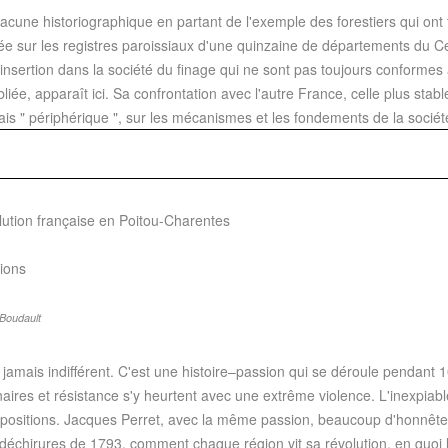
acune historiographique en partant de l'exemple des forestiers qui ont t
ondée sur les registres paroissiaux d'une quinzaine de départements du C
insertion dans la société du finage qui ne sont pas toujours conformes
e, apparaît ici. Sa confrontation avec l'autre France, celle plus stable
is " périphérique ", sur les mécanismes et les fondements de la socié
olution française en Poitou-Charentes
tions
Boudault
e jamais indifférent. C'est une histoire–passion qui se déroule pendant 1
nnaires et résistance s'y heurtent avec une extrême violence. L'inexpi
oppositions. Jacques Perret, avec la même passion, beaucoup d'honnête
hirures de 1793, comment chaque région vit sa révolution, en quoi la 