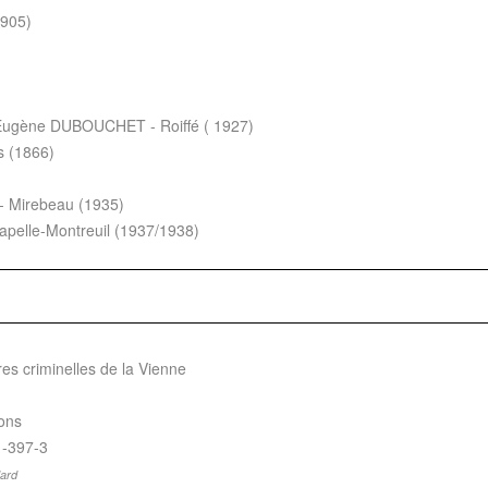
1905)
Eugène DUBOUCHET - Roiffé ( 1927)
s (1866)
- Mirebeau (1935)
pelle-Montreuil (1937/1938)
es criminelles de la Vienne
ions
1-397-3
dard