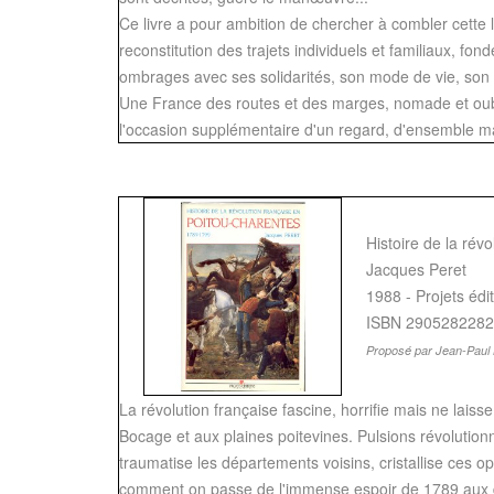
Ce livre a pour ambition de chercher à combler cette l
reconstitution des trajets individuels et familiaux, f
ombrages avec ses solidarités, son mode de vie, son 
Une France des routes et des marges, nomade et oublié
l'occasion supplémentaire d'un regard, d'ensemble ma
Histoire de la rév
Jacques Peret
1988 - Projets édi
ISBN 2905282282
Proposé par Jean-Paul 
La révolution française fascine, horrifie mais ne laiss
Bocage et aux plaines poitevines. Pulsions révolutio
traumatise les départements voisins, cristallise ces 
comment on passe de l'immense espoir de 1789 aux déc