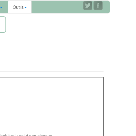
Outils
ne
nhabituel : celui des oiseaux !