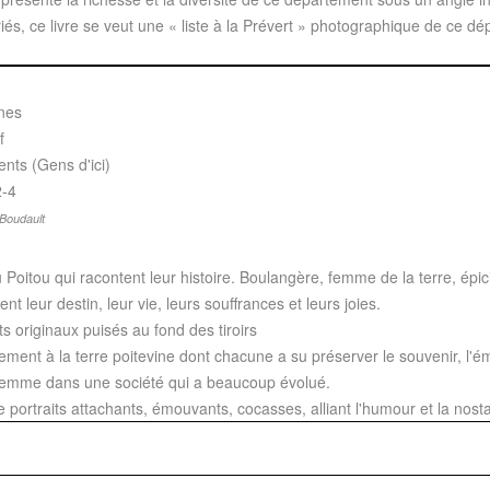
s, ce livre se veut une « liste à la Prévert » photographique de ce dép
ines
f
ts (Gens d'ici)
2-4
Boudault
Poitou qui racontent leur histoire. Boulangère, femme de la terre, épic
ent leur destin, leur vie, leurs souffrances et leurs joies.
originaux puisés au fond des tiroirs
ement à la terre poitevine dont chacune a su préserver le souvenir, l'é
a femme dans une société qui a beaucoup évolué.
 portraits attachants, émouvants, cocasses, alliant l'humour et la nostalg