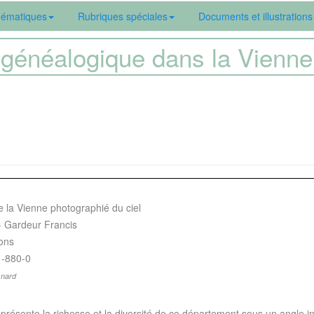
ématiques
Rubriques spéciales
Documents et illustrations
généalogique dans la Vien
 la Vienne photographié du ciel
 - Gardeur Francis
ions
1-880-0
snard
e présente la richesse et la diversité de ce département sous un angle i