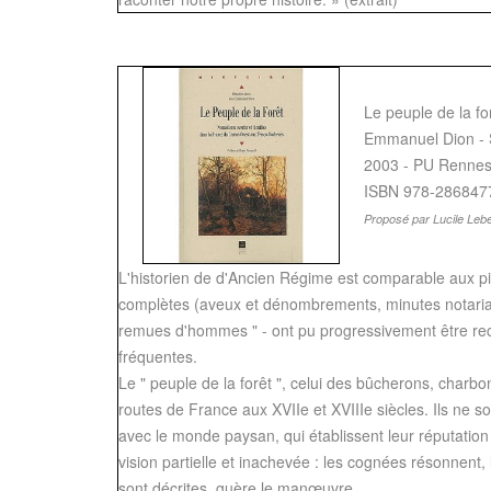
Le peuple de la f
Emmanuel Dion - 
2003 - PU Renne
ISBN 978-286847
Proposé par Lucile Lebe
L'historien de d'Ancien Régime est comparable aux pio
complètes (aveux et dénombrements, minutes notariales) 
remues d'hommes " - ont pu progressivement être reconst
fréquentes.
Le " peuple de la forêt ", celui des bûcherons, charbo
routes de France aux XVIIe et XVIIIe siècles. Ils ne son
avec le monde paysan, qui établissent leur réputation
vision partielle et inachevée : les cognées résonnent, 
sont décrites, guère le manœuvre...