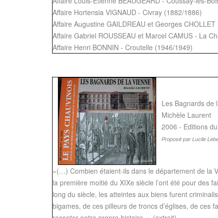
Affaire Louis-Etienne BEAUGEARD - Coussay-les-Boi
Affaire Hortensia VIGNAUD - Civray (1882/1886)
Affaire Augustine GAILDREAU et Georges CHOLLET 
Affaire Gabriel ROUSSEAU et Marcel CAMUS - La Cha
Affaire Henri BONNIN - Croutelle (1946/1949)
Les Bagnards de 
Michèle Laurent
2006 - Editions d
Proposé par Lucile Lebe
«(…) Combien étaient-ils dans le département de la V
la première moitié du XIXe siècle l’ont été pour des f
long du siècle, les atteintes aux biens furent crimina
bigames, de ces pilleurs de troncs d’églises, de ces 
raconter notre propre histoire. » (extrait)