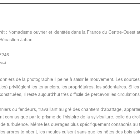
orêt : Nomadisme ouvrier et identités dans la France du Centre-Oues
Sébastien Jahan
s
7246
ault
nniers de la photographie il peine à saisir le mouvement. Les sources 
privilégient les tenanciers, les propriétaires, les sédentaires. Si les f
ituées, il reste aujourd'hui très difficile de percevoir les circulations 
nniers ou fendeurs, travaillant au gré des chantiers d'abattage, apparti
t connus que par le prisme de l'histoire de la sylviculture, celle du droit
 de turbulence. Même les ouvrages plus spécifiquement consacrés au trav
les arbres tombent, les meules cuisent sans que les hôtes des bois soien