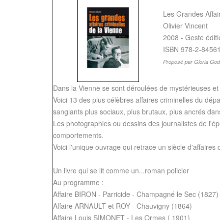
Les Grandes Affair
Olivier Vincent
2008 - Geste édit
ISBN 978-2-8456
Proposé par Gloria Go
Dans la Vienne se sont déroulées de mystérieuses et 
Voici 13 des plus célèbres affaires criminelles du dé
sanglants plus sociaux, plus brutaux, plus ancrés dans 
Les photographies ou dessins des journalistes de l'ép
comportements.
Voici l'unique ouvrage qui retrace un siècle d'affaires
Un livre qui se lit comme un...roman policier
Au programme :
Affaire BIRON - Parricide - Champagné le Sec (1827)
Affaire ARNAULT et ROY - Chauvigny (1864)
Affaire Louis SIMONET - Les Ormes ( 1901)