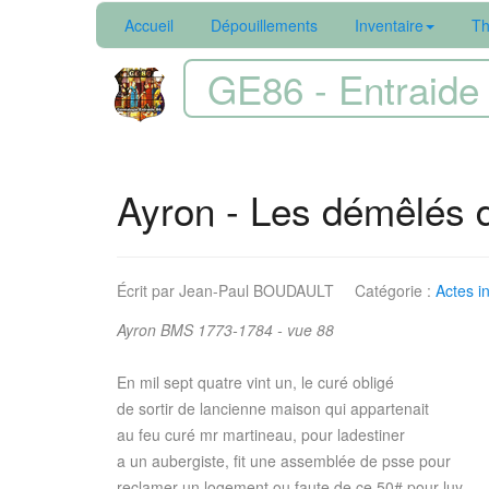
Accueil
Dépouillements
Inventaire
Th
GE86 - Entraide 
Ayron - Les démêlés d
Écrit par
Jean-Paul BOUDAULT
Catégorie :
Actes in
Ayron BMS 1773-1784 - vue 88
En mil sept quatre vint un, le curé obligé
de sortir de lancienne maison qui appartenait
au feu curé mr martineau, pour ladestiner
a un aubergiste, fit une assemblée de psse pour
reclamer un logement ou faute de ce 50# pour luy