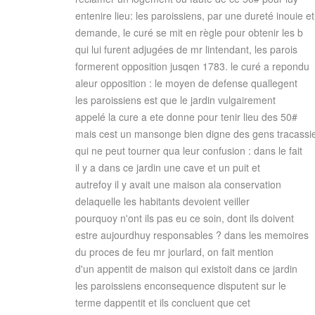
entenire lieu: les paroissiens, par une dureté inouie e
demande, le curé se mit en règle pour obtenir les b
qui lui furent adjugées de mr lintendant, les parois
formerent opposition jusqen 1783. le curé a repondu
aleur opposition : le moyen de defense quallegent
les paroissiens est que le jardin vulgairement
appelé la cure a ete donne pour tenir lieu des 50#
mais cest un mansonge bien digne des gens tracassi
qui ne peut tourner qua leur confusion : dans le fait
il y a dans ce jardin une cave et un puit et
autrefoy il y avait une maison ala conservation
delaquelle les habitants devoient veiller
pourquoy n'ont ils pas eu ce soin, dont ils doivent
estre aujourdhuy responsables ? dans les memoires
du proces de feu mr jourlard, on fait mention
d'un appentit de maison qui existoit dans ce jardin
les paroissiens enconsequence disputent sur le
terme dappentit et ils concluent que cet