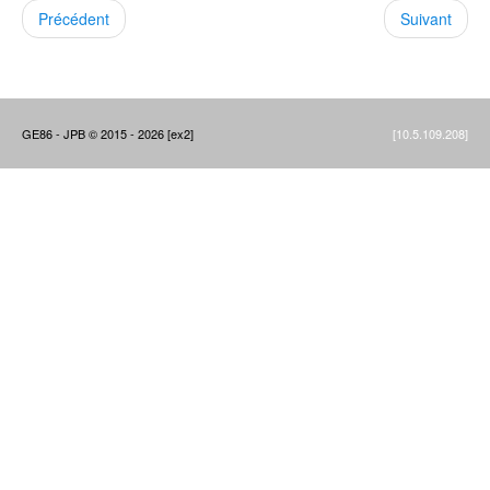
Précédent
Suivant
GE86 - JPB © 2015 - 2026 [ex2]
[10.5.109.208]