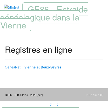
GE86 - Entraide
généalogique dans la
Vienne
Registres en ligne
GeneaNet
Vienne et Deux-Sèvres
GE86 - JPB © 2015 - 2026 [ex2]
[10.5.162.114]