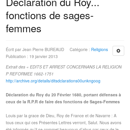
Déclaration du Roy...
fonctions de sages-
femmes
Écrit par
Jean Pierre BUREAUD
Catégorie :
Religions
Publication : 19 janvier 2013
Extrait des « EDITS ET ARREST CONCERNANS LA RELIGION
P REFORMEE 1662-1751
http://archive.org/details/ditsdclarations00unkngoog
Déclaration du Roy du 20 Février 1680, portant défenses à
ceux de la R.P.R de faire des fonctions de Sages-Femmes
Louis par la grace de Dieu, Roy de France et de Navarre : A
tous ceux qui ces Présentes Lettres verront, Salut. Nous avons
été informés qu’il se commet beaucoup d’abus par ceux de le