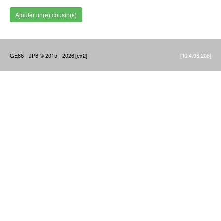
Ajouter un(e) cousin(e)
GE86 - JPB © 2015 - 2026 [ex2]
[10.4.98.208]