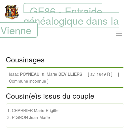
GE86 - Entraide
généalogique dans la
Vienne
Cousinages
Isaac
POYNEAU
& Marie
DEVILLIERS
[ av. 1649 R ] [
Commune inconnue ]
Cousin(e)s issus du couple
CHARRIER Marie-Brigitte
PIGNON Jean-Marie