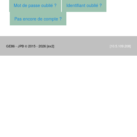
Mot de passe oublié ?
Identifiant oublié ?
Pas encore de compte ?
GE86 - JPB © 2015 - 2026 [ex2]
[10.5.109.208]