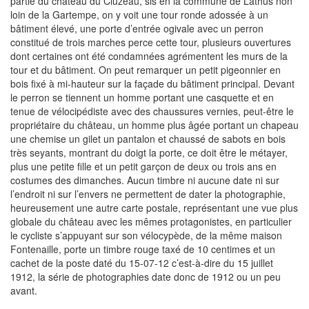
partie du château du Cluzeau, sis en la commune de Lathus non
loin de la Gartempe, on y voit une tour ronde adossée à un
bâtiment élevé, une porte d’entrée ogivale avec un perron
constitué de trois marches perce cette tour, plusieurs ouvertures
dont certaines ont été condamnées agrémentent les murs de la
tour et du bâtiment. On peut remarquer un petit pigeonnier en
bois fixé à mi-hauteur sur la façade du bâtiment principal. Devant
le perron se tiennent un homme portant une casquette et en
tenue de vélocipédiste avec des chaussures vernies, peut-être le
propriétaire du château, un homme plus âgée portant un chapeau
une chemise un gilet un pantalon et chaussé de sabots en bois
très seyants, montrant du doigt la porte, ce doit être le métayer,
plus une petite fille et un petit garçon de deux ou trois ans en
costumes des dimanches. Aucun timbre ni aucune date ni sur
l’endroit ni sur l’envers ne permettent de dater la photographie,
heureusement une autre carte postale, représentant une vue plus
globale du château avec les mêmes protagonistes, en particulier
le cycliste s’appuyant sur son vélocypède, de la même maison
Fontenaille, porte un timbre rouge taxé de 10 centimes et un
cachet de la poste daté du 15-07-12 c’est-à-dire du 15 juillet
1912, la série de photographies date donc de 1912 ou un peu
avant.