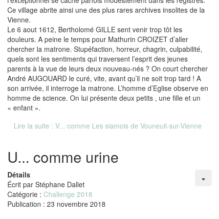
l’exceptionnel se cache parfois modestement dans les registres.
Ce village abrite ainsi une des plus rares archives insolites de la
Vienne.
Le 6 aout 1612, Bertholomé GILLE sent venir trop tôt les
douleurs. A peine le temps pour Mathurin CROIZET d’aller
chercher la matrone. Stupéfaction, horreur, chagrin, culpabilité,
quels sont les sentiments qui traversent l’esprit des jeunes
parents à la vue de leurs deux nouveau-nés ? On court chercher
André AUGOUARD le curé, vite, avant qu’il ne soit trop tard ! A
son arrivée, il interroge la matrone. L’homme d’Eglise observe en
homme de science. On lui présente deux petits , une fille et un
« enfant ».
Lire la suite : V... comme Les siamois de Vouneuil-sur-Vienne
U... comme urine
Détails
Écrit par
Stéphane Dallet
Catégorie :
Challenge 2018
Publication : 23 novembre 2018