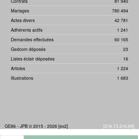
Contrats
81 940
Mariages
780 494
Actes divers
42 781
Adhérents actifs
1 241
Demandes effectuées
60 165
Gedcom déposés
23
Listes éclair déposées
16
Articles
1 224
Illustrations
1 683
GE86 - JPB © 2015 - 2026 [ex2]
[216.73.216.69]