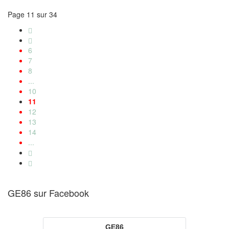
Page 11 sur 34
6
7
8
...
10
11
12
13
14
...
GE86 sur Facebook
GE86