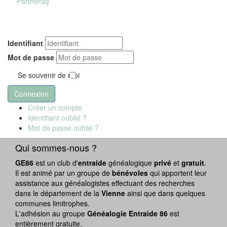
Identifiant
Mot de passe
Se souvenir de moi
Connexion
Créer un compte
Identifiant oublié ?
Mot de passe oublié ?
Qui sommes-nous ?
GE86
est un club d'
entraide
généalogique
privé
et
gratuit
.
Il est animé par un groupe de
bénévoles
qui apportent leur
assistance aux généalogistes effectuant des recherches
dans le département de la
Vienne
ainsi que dans quelques
communes limitrophes.
L'adhésion au groupe
Généalogie Entraide 86
est
entièrement gratuite.