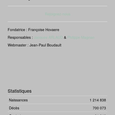
Rejoignez-nous
Fondatrice : Françoise Hovaere
Responsables :
Jacques ARLAUD
&
Philippe Magnan
Webmaster : Jean-Paul Boudault
Statistiques
Naissances
1 214 838
Décès
700 073