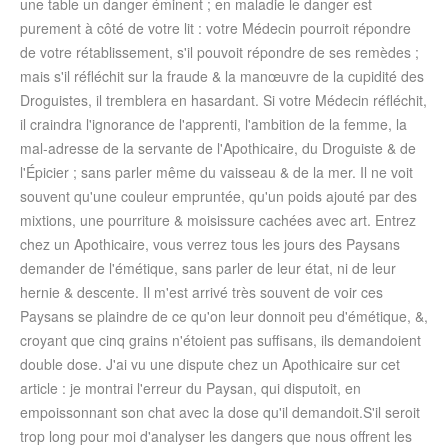
une table un danger éminent ; en maladie le danger est
purement à côté de votre lit : votre Médecin pourroit répondre
de votre rétablissement, s'il pouvoit répondre de ses remèdes ;
mais s'il réfléchit sur la fraude & la manœuvre de la cupidité des
Droguistes, il tremblera en hasardant. Si votre Médecin réfléchit,
il craindra l'ignorance de l'apprenti, l'ambition de la femme, la
mal-adresse de la servante de l'Apothicaire, du Droguiste & de
l'Épicier ; sans parler même du vaisseau & de la mer. Il ne voit
souvent qu'une couleur empruntée, qu'un poids ajouté par des
mixtions, une pourriture & moisissure cachées avec art. Entrez
chez un Apothicaire, vous verrez tous les jours des Paysans
demander de l'émétique, sans parler de leur état, ni de leur
hernie & descente. Il m'est arrivé très souvent de voir ces
Paysans se plaindre de ce qu'on leur donnoit peu d'émétique, &,
croyant que cinq grains n'étoient pas suffisans, ils demandoient
double dose. J'ai vu une dispute chez un Apothicaire sur cet
article : je montrai l'erreur du Paysan, qui disputoit, en
empoissonnant son chat avec la dose qu'il demandoit.S'il seroit
trop long pour moi d'analyser les dangers que nous offrent les