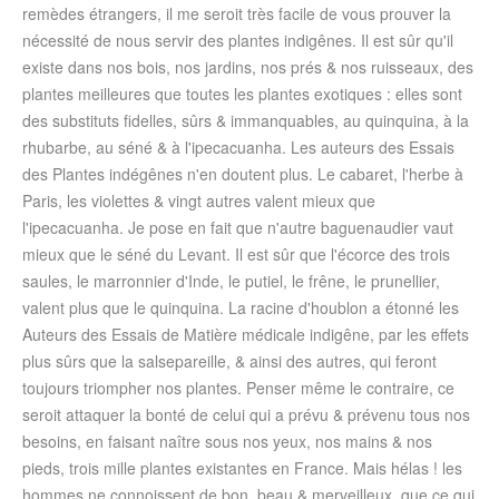
remèdes étrangers, il me seroit très facile de vous prouver la
nécessité de nous servir des plantes indigênes. Il est sûr qu'il
existe dans nos bois, nos jardins, nos prés & nos ruisseaux, des
plantes meilleures que toutes les plantes exotiques : elles sont
des substituts fidelles, sûrs & immanquables, au quinquina, à la
rhubarbe, au séné & à l'ipecacuanha. Les auteurs des Essais
des Plantes indégênes n'en doutent plus. Le cabaret, l'herbe à
Paris, les violettes & vingt autres valent mieux que
l'ipecacuanha. Je pose en fait que n'autre baguenaudier vaut
mieux que le séné du Levant. Il est sûr que l'écorce des trois
saules, le marronnier d'Inde, le putiel, le frêne, le prunellier,
valent plus que le quinquina. La racine d'houblon a étonné les
Auteurs des Essais de Matière médicale indigêne, par les effets
plus sûrs que la salsepareille, & ainsi des autres, qui feront
toujours triompher nos plantes. Penser même le contraire, ce
seroit attaquer la bonté de celui qui a prévu & prévenu tous nos
besoins, en faisant naître sous nos yeux, nos mains & nos
pieds, trois mille plantes existantes en France. Mais hélas ! les
hommes ne connoissent de bon, beau & merveilleux, que ce qui