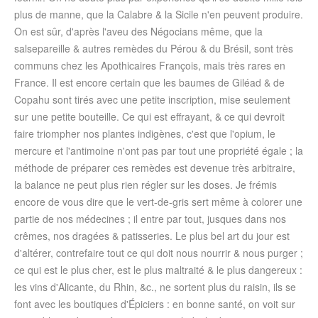
plus de manne, que la Calabre & la Sicile n'en peuvent produire.
On est sûr, d'après l'aveu des Négocians même, que la
salsepareille & autres remèdes du Pérou & du Brésil, sont très
communs chez les Apothicaires François, mais très rares en
France. Il est encore certain que les baumes de Giléad & de
Copahu sont tirés avec une petite inscription, mise seulement
sur une petite bouteille. Ce qui est effrayant, & ce qui devroit
faire triompher nos plantes indigènes, c'est que l'opium, le
mercure et l'antimoine n'ont pas par tout une propriété égale ; la
méthode de préparer ces remèdes est devenue très arbitraire,
la balance ne peut plus rien régler sur les doses. Je frémis
encore de vous dire que le vert-de-gris sert même à colorer une
partie de nos médecines ; il entre par tout, jusques dans nos
crêmes, nos dragées & patisseries. Le plus bel art du jour est
d'altérer, contrefaire tout ce qui doit nous nourrir & nous purger ;
ce qui est le plus cher, est le plus maltraité & le plus dangereux :
les vins d'Alicante, du Rhin, &c., ne sortent plus du raisin, ils se
font avec les boutiques d'Épiciers : en bonne santé, on voit sur