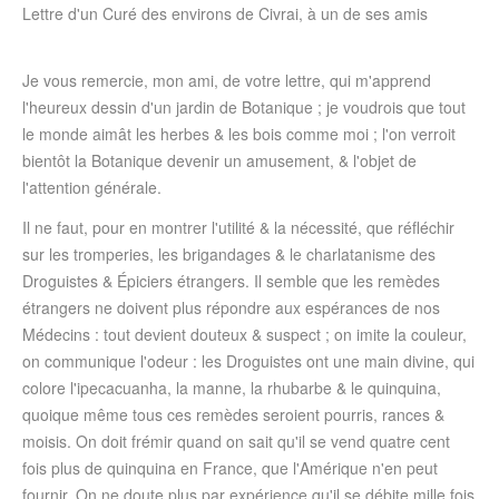
Lettre d'un Curé des environs de Civrai, à un de ses amis
Je vous remercie, mon ami, de votre lettre, qui m'apprend
l'heureux dessin d'un jardin de Botanique ; je voudrois que tout
le monde aimât les herbes & les bois comme moi ; l'on verroit
bientôt la Botanique devenir un amusement, & l'objet de
l'attention générale.
Il ne faut, pour en montrer l'utilité & la nécessité, que réfléchir
sur les tromperies, les brigandages & le charlatanisme des
Droguistes & Épiciers étrangers. Il semble que les remèdes
étrangers ne doivent plus répondre aux espérances de nos
Médecins : tout devient douteux & suspect ; on imite la couleur,
on communique l'odeur : les Droguistes ont une main divine, qui
colore l'ipecacuanha, la manne, la rhubarbe & le quinquina,
quoique même tous ces remèdes seroient pourris, rances &
moisis. On doit frémir quand on sait qu'il se vend quatre cent
fois plus de quinquina en France, que l'Amérique n'en peut
fournir. On ne doute plus par expérience qu'il se débite mille fois