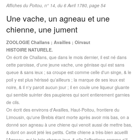
Affiches du Poitou, n° 14, du 6 Avril 1780, page 54
Une vache, un agneau et une
chienne, une jument
ZOOLOGIE Challans ; Availles ; Oirvaut
HISTOIRE NATURELE.
On écrit de Challans, que dans le mois dernier, il est né dans
cette paroisse, d'une jeune vache, une génisse qui est sans
queue & sans ieux ; sa croupe est comme celle d'un singe, & le
poil y est plus hérissé qu'ailleurs ; la marque de ses ieux est
noire, & il n'y paroit aucun jour ; il en coule une liqueur gluante
qui semble suinter des paupieres qui sont entierement garnies
de cils.
On écrit des environs d'Availles, Haut-Poitou, frontiere du
Limousin, qu'une Brebis étant morte après avoir mis bas, on a
donné son agneau à une chiene qui venoit aussi de mettre bas,
& dont on avoit jeté les petits. Cette chiene a très-bien acueilli
l'Agneau, qui la tete chaque jour, & elle l'affectione comme s'il