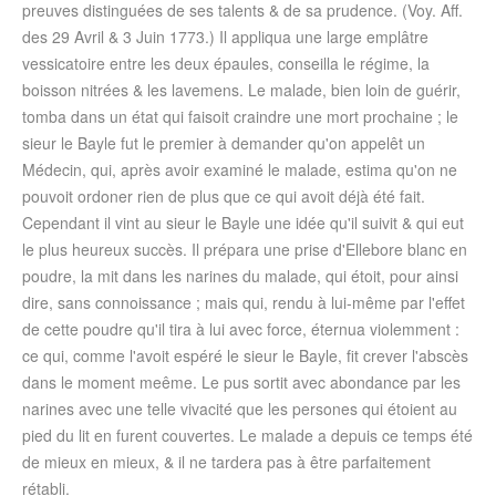
preuves distinguées de ses talents & de sa prudence. (Voy. Aff.
des 29 Avril & 3 Juin 1773.) Il appliqua une large emplâtre
vessicatoire entre les deux épaules, conseilla le régime, la
boisson nitrées & les lavemens. Le malade, bien loin de guérir,
tomba dans un état qui faisoit craindre une mort prochaine ; le
sieur le Bayle fut le premier à demander qu'on appelêt un
Médecin, qui, après avoir examiné le malade, estima qu'on ne
pouvoit ordoner rien de plus que ce qui avoit déjà été fait.
Cependant il vint au sieur le Bayle une idée qu'il suivit & qui eut
le plus heureux succès. Il prépara une prise d'Ellebore blanc en
poudre, la mit dans les narines du malade, qui étoit, pour ainsi
dire, sans connoissance ; mais qui, rendu à lui-même par l'effet
de cette poudre qu'il tira à lui avec force, éternua violemment :
ce qui, comme l'avoit espéré le sieur le Bayle, fit crever l'abscès
dans le moment meême. Le pus sortit avec abondance par les
narines avec une telle vivacité que les persones qui étoient au
pied du lit en furent couvertes. Le malade a depuis ce temps été
de mieux en mieux, & il ne tardera pas à être parfaitement
rétabli.