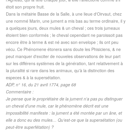
étoit son propre fruit.
Dans la métairie Basse de la Salle, à une lieue d'Oirvaut, chez
une nommé Marin, une jument a mis bas au terme ordinaire, il y
a quelques jours, deux mules & un cheval ; ces trois jumeaux
étoient bien conformés ; le cheval cependant ne paroissoit pas
encore être à terme & est né avec son envelope ; ils ont peu
vécu. Ce Phénomene étonera sans doute les Phisiciens, & ne
peut manquer d'exciter de nouveles observations de leur part
sur les différens systèmes de la génération, tant relativement à
la pluralité si rare dans les animaux, qu'à la distinction des
especes & à la supersétation.
ADP, n° 16, du 21 avril 1774, page 68
Commentaire :
Je pense que le propriétaire de la jument n'a pas pu distinguer
un cheval d'une mule, car le phénomène décrit est une
impossibilité manifeste : la jument a été montée par un âne, et
elle a donc eu des mules… Qu'est-ce que la supersétation (ou
peut-être superfétation) ?