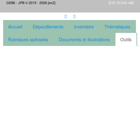
GE86 - JPB © 2015 - 2026 [ex2]
[216.73.216.146]
Accueil
Dépouillements
Inventaire
Thématiques
Rubriques spéciales
Documents et illustrations
Outils