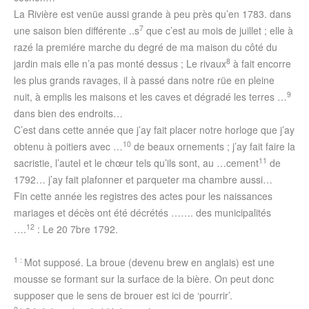
La Rivière est venüe aussi grande à peu près qu’en 1783. dans
7
une saison bien différente ..s
que c’est au mois de juillet ; elle à
razé la premiére marche du degré de ma maison du côté du
8
jardin mais elle n’a pas monté dessus ; Le rivaux
à fait encorre
les plus grands ravages, il à passé dans notre rüe en pleine
9
nuit, à emplis les maisons et les caves et dégradé les terres …
dans bien des endroits…
C’est dans cette année que j’ay fait placer notre horloge que j’ay
10
obtenu à poitiers avec …
de beaux ornements ; j’ay fait faire la
11
sacristie, l’autel et le chœur tels qu’ils sont, au …cement
de
1792… j’ay fait plafonner et parqueter ma chambre aussi…
Fin cette année les registres des actes pour les naissances
mariages et décès ont été décrétés ……. des municipalités
12
….
: Le 20 7bre 1792.
1 :
Mot supposé. La broue (devenu brew en anglais) est une
mousse se formant sur la surface de la bière. On peut donc
supposer que le sens de brouer est ici de ‘pourrir’.