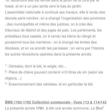
18. décembre elle est venüe dans le jardin de la cure par le
fossé, et en à un peu sortis vers le bas du jardin.
L’assemblée nationalle à continué ses travaux, elle à rendu des
decrets sans nombre, on a changé l’organisation des provinces
, des municipalités et même des justices, on à crée des
tribunaux de district et des juges de paix. Les parlements, les
présidiaux tous cassés. on à vendu les biens du clergé et
pensionné tous les membres ; on à changé les limites des
diocèses, et on va arondir les paroisses : on verra par l’histoire
les autres révolutions opérées dans la présente année.
1 :
Céréales, dont le blé, le seigle, etc…
2 :
Pièce de chêne pouvant contenir 410 litres de vin (selon les
régions…)
3 :
Ensemencement des céréales, et en particulier le blé
BMS 1783-1792 Collection communale - Vues 113 & 114/143
1
La présente année
1791
. à été une année commune. Le Bled