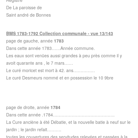
Registre
De La paroisse de
Saint andré de Bonnes
BMS 1783-1792 Collection communale - vue 13/143
page de gauche, année
1783
Dans cette année 1783……Année commune.
Les eaux sont venües aussi grandes à peu près comme il y
avoit quarante ans , le 7 mars……
Le curé moricet est mort à 42. ans……………
Le curé Desmeurs nommé et en possession le 10 9bre
page de droite, année
1784
Dans cette année .1784…………………………………….
La Cure anciène à été Débatie, et la nouvelle batie à neuf sur le
jardin ; le jardin refait……….
toutes les couvertures des servitudes relevées et passées à la