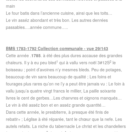
main
Le four batis dans l’ancienne cuisine, ainsi que les toits…
Le vin asséz abondant et très bon. Les autres denrées
passables….année commune…..
BMS 1783-1792 Collection communale - vue 29/143
Cette année .
1785
. à été des plus dures accause des grandes
1
2
chaleurs. Il y à eu peu bled
qui à vallu vers noël 3#12S
le
boisseau ; point d’avoines n’y mesmes bleds. Peu de potages,
beaucoup de vin sans beaucoup de qualité ; Les foins et
fourages plus rares qu’on ne l’y a peut être jamais vu : Le foin à
vallu jusqu’a quatre vingt francs le millier, La paille soixante
livres le cent de gerbes…Les chanvres et oignons manqués…
Le vin à été asséz bon et en asséz grande quantité…
Dans cette année, le presbiterre, à presque été finis de
rebatir+ ; Léglise à été réparée, tant le chœur que la nefe. Les
autels refaits. La niche du tabernacle Le christ et les chandeliers