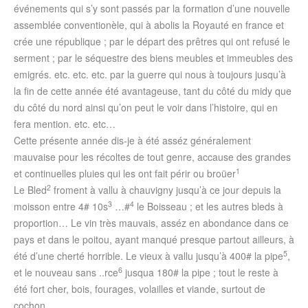
événements qui s’y sont passés par la formation d’une nouvelle
assemblée conventionèle, qui à abolis la Royauté en france et
crée une république ; par le départ des prêtres qui ont refusé le
serment ; par le séquestre des biens meubles et immeubles des
emigrés. etc. etc. etc. par la guerre qui nous à toujours jusqu’à
la fin de cette année été avantageuse, tant du côté du midy que
du côté du nord ainsi qu’on peut le voir dans l’histoire, qui en
fera mention. etc. etc…
Cette présente année dis-je à été asséz généralement
mauvaise pour les récoltes de tout genre, accause des grandes
1
et continuelles pluies qui les ont fait périr ou broüer
2
Le Bled
froment à vallu à chauvigny jusqu’à ce jour depuis la
3
4
moisson entre 4# 10s
…#
le Boisseau ; et les autres bleds à
proportion… Le vin très mauvais, asséz en abondance dans ce
pays et dans le poitou, ayant manqué presque partout ailleurs, à
5
été d’une cherté horrible. Le vieux à vallu jusqu’à 400# la pipe
,
6
et le nouveau sans ..rce
jusqua 180# la pipe ; tout le reste à
été fort cher, bois, fourages, volailles et viande, surtout de
cochon…