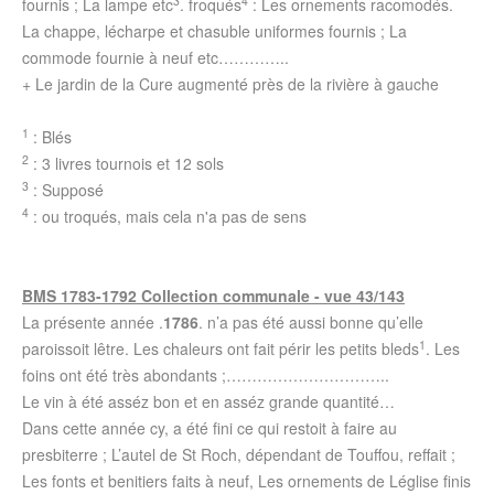
3
4
fournis ; La lampe etc
. froqués
: Les ornements racomodés.
La chappe, lécharpe et chasuble uniformes fournis ; La
commode fournie à neuf etc…………..
+ Le jardin de la Cure augmenté près de la rivière à gauche
1
: Blés
2
: 3 livres tournois et 12 sols
3
: Supposé
4
: ou troqués, mais cela n'a pas de sens
BMS 1783-1792 Collection communale - vue 43/143
La présente année .
1786
. n’a pas été aussi bonne qu’elle
1
paroissoit lêtre. Les chaleurs ont fait périr les petits bleds
. Les
foins ont été très abondants ;…………………………..
Le vin à été asséz bon et en asséz grande quantité…
Dans cette année cy, a été fini ce qui restoit à faire au
presbiterre ; L’autel de St Roch, dépendant de Touffou, reffait ;
Les fonts et benitiers faits à neuf, Les ornements de Léglise finis