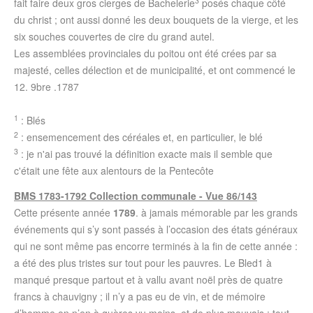
3
fait faire deux gros cierges de Bachelerie
posés chaque côté
du christ ; ont aussi donné les deux bouquets de la vierge, et les
six souches couvertes de cire du grand autel.
Les assemblées provinciales du poitou ont été crées par sa
majesté, celles délection et de municipalité, et ont commencé le
12. 9bre .1787
1
: Blés
2
: ensemencement des céréales et, en particulier, le blé
3
: je n'ai pas trouvé la définition exacte mais il semble que
c'était une fête aux alentours de la Pentecôte
BMS 1783-1792 Collection communale - Vue 86/143
Cette présente année
1789
. à jamais mémorable par les grands
événements qui s’y sont passés à l’occasion des états généraux
qui ne sont même pas encorre terminés à la fin de cette année :
a été des plus tristes sur tout pour les pauvres. Le Bled1 à
manqué presque partout et à vallu avant noël près de quatre
francs à chauvigny ; il n’y a pas eu de vin, et de mémoire