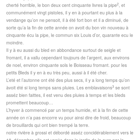
2
cherté horrible, le bon deux cent cinquante livres la pipe
, et
communément vingt pistoles, il y en à pourtant eu plus à la
vendange qu’on ne pensoit, il à été fort bon et il a diminué, de
sorte qu’a la fin de cette année on avoit du bon vin nouveau à
cinquante écu la pipe, le commun six Louis d’or, quarante ecu le
moindre.
Il y à eu aussi du bled en abbondance surtout de seigle et
fromant, il a vallu cependant toujours de l’argent, aux environs
de noel, environ cinquante sols le Boisseau fromant. pour les
petits Bleds il y en à eu très peu, aussi à il été cher.
L’eté et l’autonne ont été des plus secs, il y a long temps qu’on
3
àvoit été si long temps sans pluies. Les emblavaisons
se sont
asséz bien faittes, il est venu des pluies à temps et les bleds
promettent beaucoup…
L’hyver à commencé par un temps humide, et à la fin de cette
année on n’a pas encorre vu pour ainsi dire de froid, beaucoup
de brouillards qui ont bien trempé la terre.
notre rivière à grossi et débordé asséz concidérablement vers le