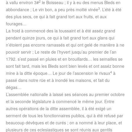
2
à vallu environ 3#
le Boisseau ; il y à eu des menus Bleds en
3
abbondance ; Le vin bon, a peu près moitié vinée
. L’été à été
des plus secs, ce qui à fait grand tort aux fruits, et aux
fourages…
La froid à commencé des la toussaint et à été asséz grand
pendant quinze jours, ce qui à fait grand tort aux glans qui
n’étoient pas encorre ramassés et qui ont gelé de manière à ne
pouvoir servir ; Le reste de l’hyvert jusqu’au premier de l’an
1792. s’est passé en pluies et en brouillards… les semailles se
sont fait tard, mais les Bleds sont bien levés et ont asséz bonne
4
mine à la ditte époque… Le jour de l’ascension le rivaux
à
passé dans notre rüe et à inondé les maisons, et fait du
dégas…
L’assemblée nationalle à laissé ses séances au premier octobre
et la seconde législature à commencé le même jour. Entre
autres opérations de la ditte assemblée, il à été exigé un
serment de tous les fonctionnaires publics, qui à été refusé par
beaucoup dévêques et de curés ; on a nommé à leur place, et
plusieurs de ces eclesiastiques se sont réunis aux gentils