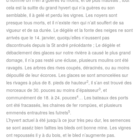
d’homme on n’en à guères vu moins, et de plus mauvais ; tout
cela est la suitte du grand hyvert qui n’a guères eu son
semblable, il à gelé et perdu les vignes. Les noyers sont
presque tous morts, et il n’existe rien qui n’ait souffert de sa
vigueur et de sa durée. Le dégèle et la fonte des neiges ne sont
arrivés que le 14. janvier, quoiqu’elles n’eussent pas
discontinués depuis la St andré précédante ; Le dégèle et
débaclement des glaces sur notre rivière à causé le plus grand
domage, il n’a pas resté une écluse, plusieurs moulins ont été
ravagés. Les arbres des rives coupés, déracinés, ou au moins
dépouillé de leur écorces. Les glaces se sont amoncelées sur
2
les rivages à plus de 8. pieds de hauteur
, il s’an est trouvé des
3
morceaux de 30. pouces au moins d’épaisseur
, et
4
communément de 18. à 24. pouces
… Les bateaux des ports
ont été fracassés, les chaines de fer rompües, et plusieurs
5
emmenés entrautres les futrets
.
L’hyvert actuel à été jusqu’à ce jour très peu dur, les semences
se sont asséz bien faittes les bleds ont bonne mine. Les vignes
ont repoussés il y à du bois, et le bled n’augmente pas.