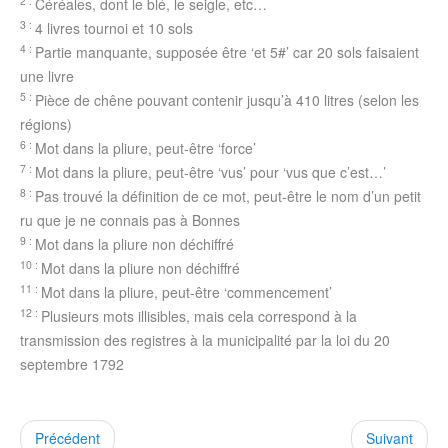
2 :
Céréales, dont le blé, le seigle, etc…
3 :
4 livres tournoi et 10 sols
4 :
Partie manquante, supposée être ‘et 5#’ car 20 sols faisaient
une livre
5 :
Pièce de chêne pouvant contenir jusqu’à 410 litres (selon les
régions)
6 :
Mot dans la pliure, peut-être ‘force’
7 :
Mot dans la pliure, peut-être ‘vus’ pour ‘vus que c’est…’
8 :
Pas trouvé la définition de ce mot, peut-être le nom d’un petit
ru que je ne connais pas à Bonnes
9 :
Mot dans la pliure non déchiffré
10 :
Mot dans la pliure non déchiffré
11 :
Mot dans la pliure, peut-être ‘commencement’
12 :
Plusieurs mots illisibles, mais cela correspond à la
transmission des registres à la municipalité par la loi du 20
septembre 1792
Précédent
Suivant