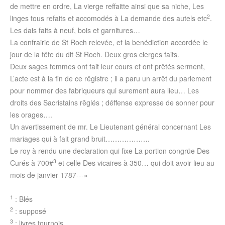
de mettre en ordre, La vierge reffaitte ainsi que sa niche, Les
2
linges tous refaits et accomodés à La demande des autels etc
.
Les dais faits à neuf, bois et garnitures…
La confrairie de St Roch relevée, et la benédiction accordée le
jour de la fête du dit St Roch. Deux gros cierges faits.
Deux sages femmes ont fait leur cours et ont prêtés serment,
L’acte est à la fin de ce rêgistre ; il a paru un arrêt du parlement
pour nommer des fabriqueurs qui surement aura lieu… Les
droits des Sacristains rêglés ; déffense expresse de sonner pour
les orages….
Un avertissement de mr. Le Lieutenant général concernant Les
mariages qui à fait grand bruit……………….
Le roy à rendu une declaration qui fixe La portion congrüe Des
3
Curés à 700#
et celle Des vicaires à 350… qui doit avoir lieu au
mois de janvier 1787---»
1
: Blés
2
: supposé
3
: livres tournois