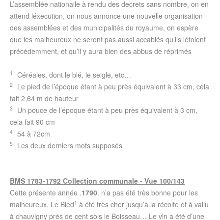
L’assemblée nationalle à rendu des decrets sans nombre, on en
attend léxecution, on nous annonce une nouvelle organisation
des assemblées et des municipalités du royaume, on espère
que les malheureux ne seront pas aussi accablés qu’ils létoient
précédemment, et qu’il y aura bien des abbus de réprimés
1 :
Céréales, dont le blé, le seigle, etc…
2 :
Le pied de l’époque étant à peu près équivalent à 33 cm, cela
fait 2,64 m de hauteur
3 :
Un pouce de l’époque étant à peu près équivalent à 3 cm,
cela fait 90 cm
4 :
54 à 72cm
5 :
Les deux derniers mots supposés
BMS 1783-1792 Collection communale - Vue 100/143
Cette présente année .
1790
. n’a pas été très bonne pour les
1
malheureux. Le Bled
à été très cher jusqu’à la récolte et à vallu
à chauvigny près de cent sols le Boisseau… Le vin à été d’une