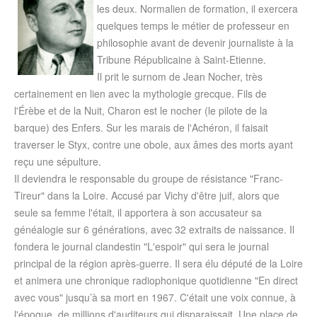
les deux. Normalien de formation, il exercera
quelques temps le métier de professeur en
philosophie avant de devenir journaliste à la
Tribune Républicaine à Saint-Etienne.
Il prit le surnom de Jean Nocher, très
certainement en lien avec la mythologie grecque. Fils de
l'Érèbe et de la Nuit, Charon est le nocher (le pilote de la
barque) des Enfers. Sur les marais de l'Achéron, il faisait
traverser le Styx, contre une obole, aux âmes des morts ayant
reçu une sépulture.
Il deviendra le responsable du groupe de résistance "Franc-
Tireur" dans la Loire. Accusé par Vichy d'être juif, alors que
seule sa femme l'était, il apportera à son accusateur sa
généalogie sur 6 générations, avec 32 extraits de naissance. Il
fondera le journal clandestin "L'espoir" qui sera le journal
principal de la région après-guerre. Il sera élu député de la Loire
et animera une chronique radiophonique quotidienne "En direct
avec vous" jusqu’à sa mort en 1967. C'était une voix connue, à
l'époque, de millions d'auditeurs qui disparaissait. Une place de