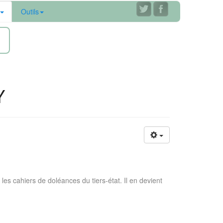
Outils
ne
Y
les cahiers de doléances du tiers-état. Il en devient