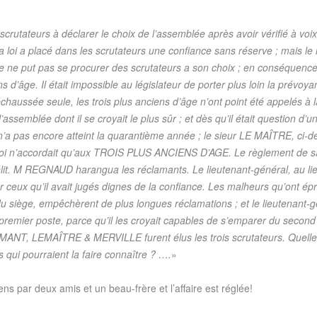
scrutateurs à déclarer le choix de l’assemblée après avoir vérifié à vo
 la loi a placé dans les scrutateurs une confiance sans réserve ; mais le
e ne put pas se procurer des scrutateurs a son choix ; en conséquence,
ns d’âge. Il était impossible au législateur de porter plus loin la prévoya
aussée seule, les trois plus anciens d’âge n’ont point été appelés à la v
assemblée dont il se croyait le plus sûr ; et dès qu’il était question d’un
 pas encore atteint la quarantième année ; le sieur LE MAÎTRE, ci-de
 loi n’accordait qu’aux TROIS PLUS ANCIENS D’AGE. Le règlement de sa m
délit. M REGNAUD harangua les réclamants. Le lieutenant-général, au lie
r ceux qu’il avait jugés dignes de la confiance. Les malheurs qu’ont é
 siège, empêchèrent de plus longues réclamations ; et le lieutenant-gé
 premier poste, parce qu’il les croyait capables de s’emparer du second ;
EMAÎTRE & MERVILLE furent élus les trois scrutateurs. Quelle pré
s qui pourraient la faire connaître ? ….
»
ens par deux amis et un beau-frère et l’affaire est réglée!