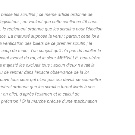
ix basse les scrutins ; ce même article ordonne de
 législateur , en voulant que cette confiance fût sans
 le règlement ordonne que les scrutins pour l’élection
nce. La maturité suppose la vertu ; partout cette loi a
érification des billets de ce premier scrutin ; le
 coup de main , l’on conçoit qu’il n’a pas dû oublier le
vant avocat du roi, et le sieur MERVILLE, beau-frère
ajesté les excluait tous ; aucun d’eux n’avait la
u de rentrer dans l’exacte observance de la loi,
prouvé tous ceux qui n’ont pas cru devoir se soumettre
néral ordonna que les scrutins furent livrés à ses
 en effet, d’après l’examen et le calcul de
cision ! Si la marche précise d’une machination