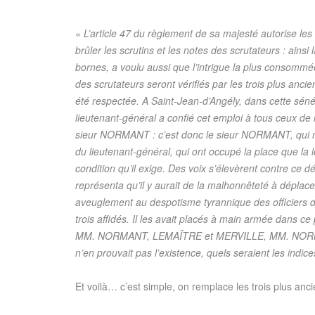
«
L’article 47 du règlement de sa majesté autorise les 
brûler les scrutins et les notes des scrutateurs : ainsi
bornes, a voulu aussi que l’intrigue la plus consommé
des scrutateurs seront vérifiés par les trois plus ancie
été respectée. A Saint-Jean-d’Angély, dans cette sénéch
lieutenant-général a confié cet emploi à tous ceux de l’
sieur NORMANT : c’est donc le sieur NORMANT, qui n’a
du lieutenant-général, qui ont occupé la place que la
condition qu’il exige. Des voix s’élevèrent contre ce 
représenta qu’il y aurait de la malhonnêteté à déplace
aveuglement au despotisme tyrannique des officiers du
trois affidés. Il les avait placés à main armée dans ce
MM. NORMANT, LEMAÎTRE et MERVILLE, MM. NORMANT, L
n’en prouvait pas l’existence, quels seraient les indice
Et voilà… c’est simple, on remplace les trois plus anci