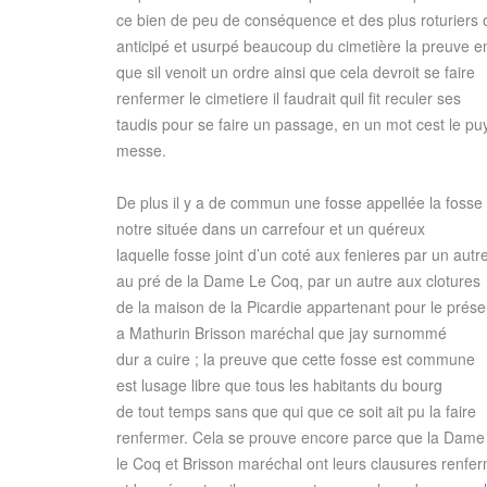
ce bien de peu de conséquence et des plus roturiers 
anticipé et usurpé beaucoup du cimetière la preuve e
que sil venoit un ordre ainsi que cela devroit se faire
renfermer le cimetiere il faudrait quil fit reculer ses
taudis pour se faire un passage, en un mot cest le puy
messe.
De plus il y a de commun une fosse appellée la fosse
notre située dans un carrefour et un quéreux
laquelle fosse joint d’un coté aux fenieres par un autr
au pré de la Dame Le Coq, par un autre aux clotures
de la maison de la Picardie appartenant pour le prése
a Mathurin Brisson maréchal que jay surnommé
dur a cuire ; la preuve que cette fosse est commune
est lusage libre que tous les habitants du bourg
de tout temps sans que qui que ce soit ait pu la faire
renfermer. Cela se prouve encore parce que la Dame
le Coq et Brisson maréchal ont leurs clausures renfe