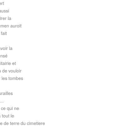
ert
aussi
rer la
l men auroit
fait
voir la
ensé
tairie et
u de vouloir
r les tombes
railles
..
 ce qui ne
tout le
te de terre du cimetiere