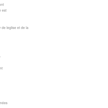
ont
n est
 de leglise et de la
e
nt
rmées