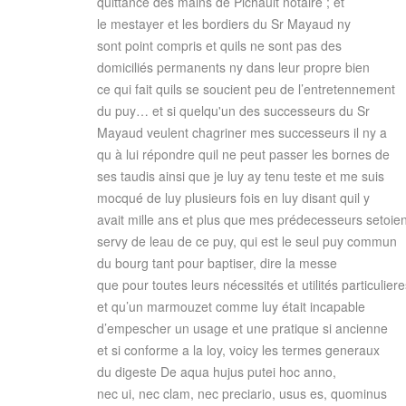
quittance des mains de Pichault notaire ; et
le mestayer et les bordiers du Sr Mayaud ny
sont point compris et quils ne sont pas des
domiciliés permanents ny dans leur propre bien
ce qui fait quils se soucient peu de l’entretennement
du puy… et si quelqu'un des successeurs du Sr
Mayaud veulent chagriner mes successeurs il ny a
qu à lui répondre quil ne peut passer les bornes de
ses taudis ainsi que je luy ay tenu teste et me suis
mocqué de luy plusieurs fois en luy disant quil y
avait mille ans et plus que mes prédecesseurs setoien
servy de leau de ce puy, qui est le seul puy commun
du bourg tant pour baptiser, dire la messe
que pour toutes leurs nécessités et utilités particulier
et qu’un marmouzet comme luy était incapable
d’empescher un usage et une pratique si ancienne
et si conforme a la loy, voicy les termes generaux
du digeste De aqua hujus putei hoc anno,
nec ui, nec clam, nec preciario, usus es, quominus