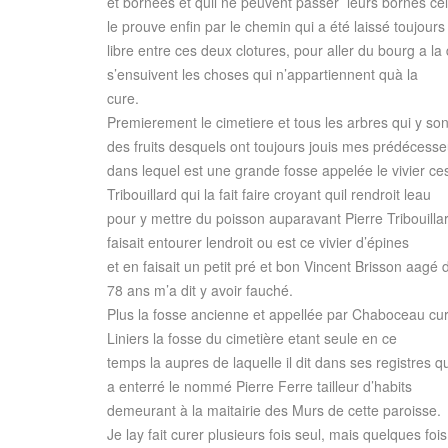
et bornées et quil ne peuvent passer leurs bornes ce
le prouve enfin par le chemin qui a été laissé toujours
libre entre ces deux clotures, pour aller du bourg a la 
s’ensuivent les choses qui n’appartiennent quà la
cure.
Premierement le cimetiere et tous les arbres qui y son
des fruits desquels ont toujours jouis mes prédécesse
dans lequel est une grande fosse appelée le vivier ce
Tribouillard qui la fait faire croyant quil rendroit leau
pour y mettre du poisson auparavant Pierre Tribouilla
faisait entourer lendroit ou est ce vivier d’épines
et en faisait un petit pré et bon Vincent Brisson aagé 
78 ans m’a dit y avoir fauché.
Plus la fosse ancienne et appellée par Chaboceau cu
Liniers la fosse du cimetière etant seule en ce
temps la aupres de laquelle il dit dans ses registres qu
a enterré le nommé Pierre Ferre tailleur d’habits
demeurant à la maitairie des Murs de cette paroisse.
Je lay fait curer plusieurs fois seul, mais quelques fois