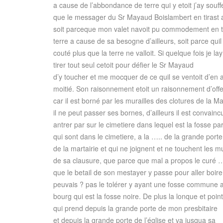
a cause de l’abbondance de terre qui y etoit j’ay souff
que le messager du Sr Mayaud Boislambert en tirast 
soit parceque mon valet navoit pu commodement en ti
terre a cause de sa besogne d’ailleurs, soit parce qui
couté plus que la terre ne valloit. Si quelque fois je lay 
tirer tout seul cetoit pour défier le Sr Mayaud
d’y toucher et me mocquer de ce quil se ventoit d’en a
moitié. Son raisonnement etoit un raisonnement d’off
car il est borné par les murailles des clotures de la Mai
il ne peut passer ses bornes, d’ailleurs il est convainc
antrer par sur le cimetiere dans lequel est la fosse pa
qui sont dans le cimetiere, a la ….. de la grande porte
de la martairie et qui ne joignent et ne touchent les mu
de sa clausure, que parce que mal a propos le curé …
que le betail de son mestayer y passe pour aller boire
peuvais ? pas le tolérer y ayant une fosse commune a 
bourg qui est la fosse noire. De plus la lonque et poin
qui prend depuis la grande porte de mon presbitaire
et depuis la grande porte de l’église et va jusqua sa