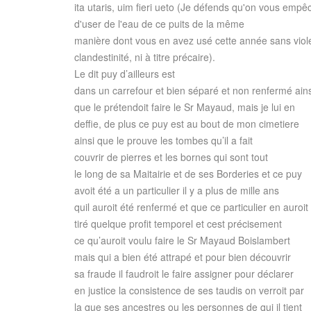
ita utaris, uim fieri ueto (Je défends qu'on vous empê
d'user de l'eau de ce puits de la même
manière dont vous en avez usé cette année sans viol
clandestinité, ni à titre précaire).
Le dit puy d’ailleurs est
dans un carrefour et bien séparé et non renfermé ains
que le prétendoit faire le Sr Mayaud, mais je lui en
deffie, de plus ce puy est au bout de mon cimetiere
ainsi que le prouve les tombes qu’il a fait
couvrir de pierres et les bornes qui sont tout
le long de sa Maitairie et de ses Borderies et ce puy
avoit été a un particulier il y a plus de mille ans
quil auroit été renfermé et que ce particulier en auroit
tiré quelque profit temporel et cest précisement
ce qu’auroit voulu faire le Sr Mayaud Boislambert
mais qui a bien été attrapé et pour bien découvrir
sa fraude il faudroit le faire assigner pour déclarer
en justice la consistence de ses taudis on verroit par
la que ses ancestres ou les personnes de qui il tient