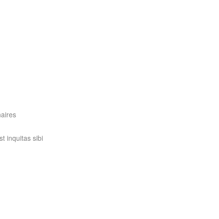
naires
t inquitas sibi