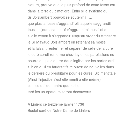
cloture, prouve que le plus profond de cette fosse est
dans la terre du cimetiere. Enfin si le système du
Sr Boislambert pouvoit se soutenir il ….
que plus la fosse s’aggrandiroit laquelle saggrandit
tous les jours, sa moitié s’aggrandiroit aussi et que
si elle venoit à s’aggrandir jusqu'au vivier du cimetiere
le Sr Mayaud Boislambert en retenant sa moitié
et la faisant renfermer et separer de celle de la cure
le curé seroit renfermé chez luy et les paroissiens ne
pourroient plus entrer dans leglise par les portes ordi
si bien qu’il en faudrait faire ouvrir de nouvelles dans
le derriere du presbitaire pour les curés, Sic mentita es
(Ainsi l'injustice s'est elle menti à elle-même)
cest ce qui demontre que tost ou
tard les usurpateurs seront decouverts
A Liniers ce treizième janvier 1736
Boulot curé de Notre-Dame de Liniers