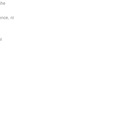
che
ence, ni
i