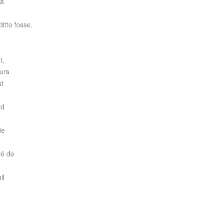
la
ditte fosse.
t,
urs
st
rd
de
ré de
il