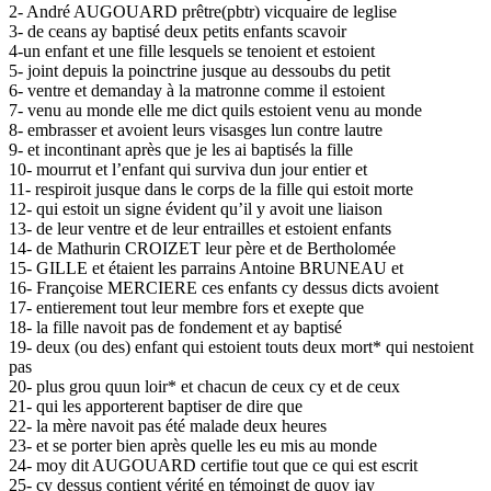
2- André AUGOUARD prêtre(pbtr) vicquaire de leglise
3- de ceans ay baptisé deux petits enfants scavoir
4-un enfant et une fille lesquels se tenoient et estoient
5- joint depuis la poinctrine jusque au dessoubs du petit
6- ventre et demanday à la matronne comme il estoient
7- venu au monde elle me dict quils estoient venu au monde
8- embrasser et avoient leurs visasges lun contre lautre
9- et incontinant après que je les ai baptisés la fille
10- mourrut et l’enfant qui surviva dun jour entier et
11- respiroit jusque dans le corps de la fille qui estoit morte
12- qui estoit un signe évident qu’il y avoit une liaison
13- de leur ventre et de leur entrailles et estoient enfants
14- de Mathurin CROIZET leur père et de Bertholomée
15- GILLE et étaient les parrains Antoine BRUNEAU et
16- Françoise MERCIERE ces enfants cy dessus dicts avoient
17- entierement tout leur membre fors et exepte que
18- la fille navoit pas de fondement et ay baptisé
19- deux (ou des) enfant qui estoient touts deux mort* qui nestoient
pas
20- plus grou quun loir* et chacun de ceux cy et de ceux
21- qui les apporterent baptiser de dire que
22- la mère navoit pas été malade deux heures
23- et se porter bien après quelle les eu mis au monde
24- moy dit AUGOUARD certifie tout que ce qui est escrit
25- cy dessus contient vérité en témoingt de quoy jay