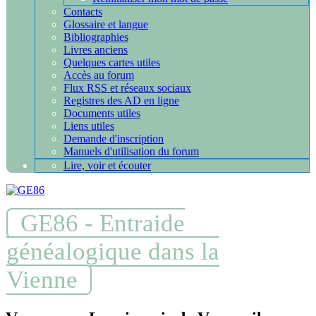
Contacts
Glossaire et langue
Bibliographies
Livres anciens
Quelques cartes utiles
Accès au forum
Flux RSS et réseaux sociaux
Registres des AD en ligne
Documents utiles
Liens utiles
Demande d'inscription
Manuels d'utilisation du forum
Lire, voir et écouter
GE86 - Entraide
généalogique dans la
Vienne