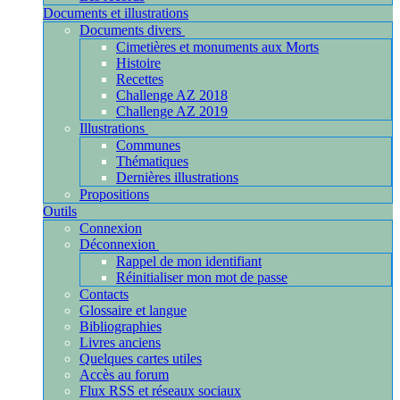
Documents et illustrations
Documents divers
Cimetières et monuments aux Morts
Histoire
Recettes
Challenge AZ 2018
Challenge AZ 2019
Illustrations
Communes
Thématiques
Dernières illustrations
Propositions
Outils
Connexion
Déconnexion
Rappel de mon identifiant
Réinitialiser mon mot de passe
Contacts
Glossaire et langue
Bibliographies
Livres anciens
Quelques cartes utiles
Accès au forum
Flux RSS et réseaux sociaux