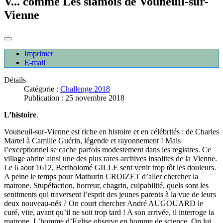
V... comme Les siamois de Vouneuil-sur-
Vienne
Imprimer
E-mail
Détails
Catégorie :
Challenge 2018
Publication : 25 novembre 2018
L’histoire
.
Vouneuil-sur-Vienne est riche en histoire et en célébrités : de Charles
Martel à Camille Guérin, légende et rayonnement ! Mais
l’exceptionnel se cache parfois modestement dans les registres. Ce
village abrite ainsi une des plus rares archives insolites de la Vienne.
Le 6 aout 1612, Bertholomé GILLE sent venir trop tôt les douleurs.
A peine le temps pour Mathurin CROIZET d’aller chercher la
matrone. Stupéfaction, horreur, chagrin, culpabilité, quels sont les
sentiments qui traversent l’esprit des jeunes parents à la vue de leurs
deux nouveau-nés ? On court chercher André AUGOUARD le
curé, vite, avant qu’il ne soit trop tard ! A son arrivée, il interroge la
matrone. L’homme d’Eglise observe en homme de science. On lui