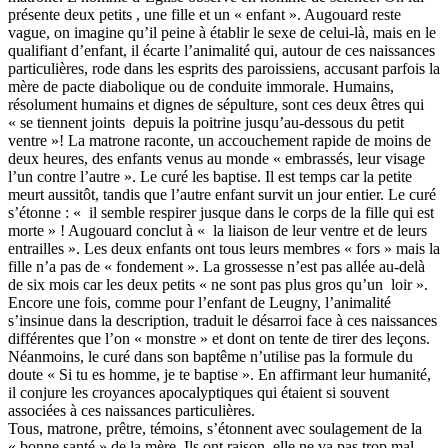
présente deux petits , une fille et un « enfant ». Augouard reste
vague, on imagine qu’il peine à établir le sexe de celui-là, mais en le
qualifiant d’enfant, il écarte l’animalité qui, autour de ces naissances
particulières, rode dans les esprits des paroissiens, accusant parfois la
mère de pacte diabolique ou de conduite immorale. Humains,
résolument humains et dignes de sépulture, sont ces deux êtres qui
« se tiennent joints depuis la poitrine jusqu’au-dessous du petit
ventre »! La matrone raconte, un accouchement rapide de moins de
deux heures, des enfants venus au monde « embrassés, leur visage
l’un contre l’autre ». Le curé les baptise. Il est temps car la petite
meurt aussitôt, tandis que l’autre enfant survit un jour entier. Le curé
s’étonne : « il semble respirer jusque dans le corps de la fille qui est
morte » ! Augouard conclut à « la liaison de leur ventre et de leurs
entrailles ». Les deux enfants ont tous leurs membres « fors » mais la
fille n’a pas de « fondement ». La grossesse n’est pas allée au-delà
de six mois car les deux petits « ne sont pas plus gros qu’un loir ».
Encore une fois, comme pour l’enfant de Leugny, l’animalité
s’insinue dans la description, traduit le désarroi face à ces naissances
différentes que l’on « monstre » et dont on tente de tirer des leçons.
Néanmoins, le curé dans son baptême n’utilise pas la formule du
doute « Si tu es homme, je te baptise ». En affirmant leur humanité,
il conjure les croyances apocalyptiques qui étaient si souvent
associées à ces naissances particulières.
Tous, matrone, prêtre, témoins, s’étonnent avec soulagement de la
« bonne santé » de la mère. Ils ont raison, elle ne va pas trop mal