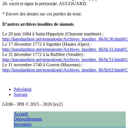
26- escrit et signe la pre(sen)te. AUGOUARD.
*
Encore des doutes sur ces parties du texte.
D’autres archives insolites de siamois
.
Le 20 juin 1684 à Saint-Hippolyte (Charente maritime) :
http://lagodardiere.net/genealogie/Archives_insolites_86/fic30.html#
Le 17 décembre 1772 à Sigottier (Hautes Alpes) :
http://lagodardiere.net/genealogie/Archives_insolites_86/fic31.html#
Le 31 décembre 1772 à la Buffière (Vendée) :
http://lagodardiere.net/genealogie/Archives_insolites_86/fic53.html#
Le 11 novembre 1740 à Gorron (Mayenne) :
http://lagodardiere.net/genealogie/Archives_insolites_86/fic63.html#
Précédent
Suivant
GE86 - JPB © 2015 - 2026 [ex2]
[216.73.216.11]
Accueil
Dépouillements
Inventaire