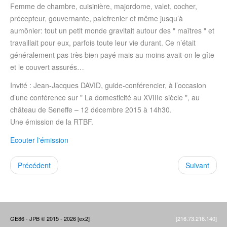
Femme de chambre, cuisinière, majordome, valet, cocher,
précepteur, gouvernante, palefrenier et même jusqu’à
aumônier: tout un petit monde gravitait autour des " maîtres " et
travaillait pour eux, parfois toute leur vie durant. Ce n’était
généralement pas très bien payé mais au moins avait-on le gîte
et le couvert assurés…
Invité : Jean-Jacques DAVID, guide-conférencier, à l’occasion
d’une conférence sur " La domesticité au XVIIIe siècle ", au
château de Seneffe – 12 décembre 2015 à 14h30.
Une émission de la RTBF.
Ecouter l'émission
Précédent
Suivant
GE86 - JPB © 2015 - 2026 [ex2]
[216.73.216.140]