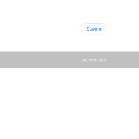
Suivant
[216.73.217.127]