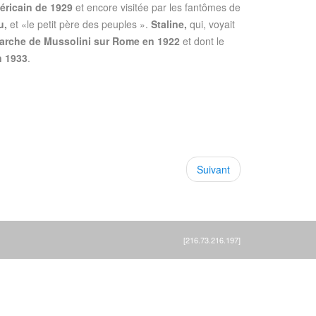
éricain de 1929
et encore visitée par les fantômes de
u,
et «le petit père des peuples ».
Staline,
qui, voyait
arche de Mussolini sur Rome en 1922
et dont le
n 1933
.
Suivant
[216.73.216.197]