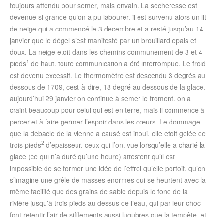
toujours attendu pour semer, mais envain. La secheresse est
devenue si grande qu’on a pu labourer. il est survenu alors un lit
de neige qui a commencé le 3 decembre et a resté jusqu’au 14
janvier que le dégel s’est manifesté par un brouillard epais et
doux. La neige etoit dans les chemins communement de 3 et 4
1
pieds
de haut. toute communication a été interrompue. Le froid
est devenu excessif. Le thermomètre est descendu 3 degrés au
dessous de 1709, cest-à-dire, 18 degré au dessous de la glace.
aujourd’hui 29 janvier on continue à semer le froment. on a
craint beaucoup pour celui qui est en terre, mais il commence à
percer et à faire germer l’espoir dans les cœurs. Le dommage
que la debacle de la vienne a causé est inoui. elle etoit gelée de
2
trois pieds
d’epaisseur. ceux qui l’ont vue lorsqu’elle a charié la
glace (ce qui n’a duré qu’une heure) attestent qu’il est
impossible de se former une idée de l’effroi qu’elle portoit. qu’on
s’imagine une grêle de masses enormes qui se heurtent avec la
même facilité que des grains de sable depuis le fond de la
rivière jusqu’à trois pieds au dessus de l’eau, qui par leur choc
font retentir l’air de sifflements aussi lugubres que la tempête, et