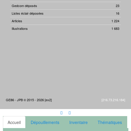
Gedcom déposés
23
Listes éclair déposées
16
Articles
1 224
Illustrations
1 683
GE86 - JPB © 2015 - 2026 [ex2]
[216.73.216.184]
Accueil
Dépouillements
Inventaire
Thématiques