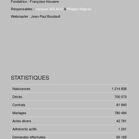
Fondatrice : Françoise Hovaere
Responsables :
Jacques ARLAUD
&
Philippe Magnan
Webmaster : Jean-Paul Boudault
STATISTIQUES
Naissances
1 214 838
Décès
700 073
Contrats
81 940
Mariages
780 494
Actes divers
42 781
Adhérents actifs
1 241
Demandes effectuées
60 165