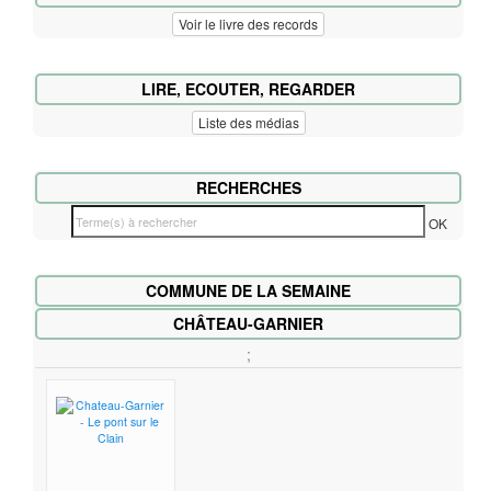
Voir le livre des records
LIRE, ECOUTER, REGARDER
Liste des médias
RECHERCHES
T
OK
e
r
COMMUNE DE LA SEMAINE
m
e
CHÂTEAU-GARNIER
(
;
s
)
à
r
e