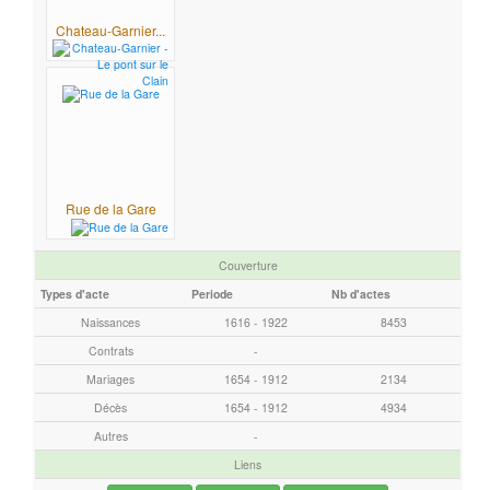
c
Chateau-Garnier...
h
e
r
c
h
e
r
Rue de la Gare
Couverture
Types d'acte
Periode
Nb d'actes
Naissances
1616 - 1922
8453
Contrats
-
Mariages
1654 - 1912
2134
Décès
1654 - 1912
4934
Autres
-
Liens