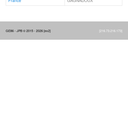
France
GAGNADOUX
GE86 - JPB © 2015 - 2026 [ex2]
[216.73.216.173]