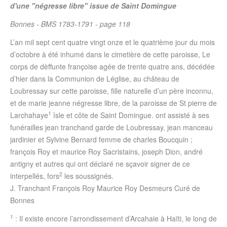
d'une "négresse libre" issue de Saint Domingue
Bonnes - BMS 1783-1791 - page 118
L’an mil sept cent quatre vingt onze et le quatrième jour du mois
d’octobre à été inhumé dans le cimetière de cette paroisse, Le
corps de dèffunte françoise agée de trente quatre ans, décédée
d’hier dans la Communion de Léglise, au château de
Loubressay sur cette paroisse, fille naturelle d’un père inconnu,
et de marie jeanne négresse libre, de la paroisse de St pierre de
1
Larchahaye
îsle et côte de Saint Domingue. ont assisté à ses
funérailles jean tranchand garde de Loubressay, jean manceau
jardinier et Sylvine Bernard femme de charles Boucquin ;
françois Roy et maurice Roy Sacristains, joseph Dion, andré
antigny et autres qui ont déclaré ne sçavoir signer de ce
2
interpellés, fors
les soussignés.
J. Tranchant François Roy Maurice Roy Desmeurs Curé de
Bonnes
1
: Il existe encore l’arrondissement d’Arcahaie à Haïti, le long de