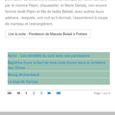
par le nommé Pépin, chaussetier, et Marie Dehais, non encore
femme dudit Pépin et fille de ladite Bellalé, avec aultres leurs
adérans ; lesquels, une nuit qu’il dormait, l’assomèrent à coups
de marteau et l’estranglèrent,
Lire la suite : Pendaison de Massée Belalé à Poitiers
Ayron - Les démêlés du curé avec ses paroissiens
Baptême d'une enfant de trois mois trouvé dans le cimetiere
des Ulmes
Bourg-Archambault
Le loup de Sanxay
1
2
3
Page 1 sur 3