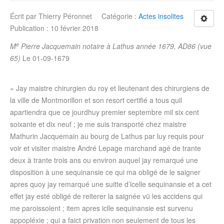
Écrit par
Thierry Péronnet
Catégorie :
Actes insolites
Publication : 10 février 2018
e
M
Pierre Jacquemain notaire à Lathus année 1679, AD86 (vue
65)
Le 01-09-1679
« Jay maistre chirurgien du roy et lieutenant des chirurgiens de
la ville de Montmorillon et son resort certifié a tous quil
apartiendra que ce jourdhuy premier septembre mil six cent
soixante et dix neuf ; je me suis transporté chez maistre
Mathurin Jacquemain au bourg de Lathus par luy requis pour
voir et visiter maistre André Lepage marchand agé de trante
deux à trante trois ans ou environ auquel jay remarqué une
disposition à une sequinansie ce qui ma obligé de le saigner
apres quoy jay remarqué une suitte d’icelle sequinansie et a cet
effet jay esté obligé de reiterer la saignée vü les accidens qui
me paroissoient ; item apres iclle sequinansie est survenu
appopléxie ; qui a faict privation non seulement de tous les