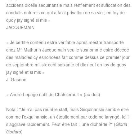
accidens dicelle sequinansie mais renflement et suffocation des
conduits naturels ce qui a faict privation de sa vie ; en foy de
quoy jay signé si mis »
JACQUEMAIN
« Je certifie contenu estre veritable apres mestre transporté
e
chez M
Mathurin Jacquemain veu le susnommé estre décédé
des maladies cy esnoncées fait comme dessus ce premier jour
de septembre mil six cent soixante et dix neuf en foy de quoy
jay signé et si mis »
J. Gasnon
« André Lepage natif de Chatelerault » (au dos)
Nota : "Je n’ai pas réuni le staff, mais Séquinansie semble être
comme l’exquinansie, un étouffement par œdème laryngé. Ici il
s’aggrave rapidement. Peut-être fait-il une diphtérie ?" (
Gloria
Godard
)