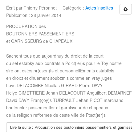
Écrit par
Thierry Péronnet
Catégorie :
Actes insolites
Publication : 28 janvier 2014
PROCURATION des
BOUTONNIERS PASSEMENTIERS
et GARNISSEURS de CHAPEAUX
Sachent tous que aujourdhuy du droict de la court
du sel estabky aulx contrats a Poict(ier)s pour le Toy nostre
sire ont estes pr(esen)ts et personnellEments establicts
en droict et dhuement soubzmis comme en vray juges
Loys DELACOMBE Nicollas GIRARD Pierre DAVY
Helye CIMETTIERE Jehan DELACOURT Anguilbert DEMARNEF
David DAVY Fran(çoy)s TURPAULT Jehan PICOT marchand
boutonnier passementier et garnisseur de chapeaux
de la relligion refformee de ceste ville de Poict(ier)s
Lire la suite : Procuration des boutonniers passementiers et garnisseu