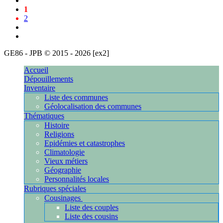
1
2
GE86 - JPB © 2015 - 2026 [ex2]
[216.73.216.124]
Accueil
Dépouillements
Inventaire
Liste des communes
Géolocalisation des communes
Thématiques
Histoire
Religions
Epidémies et catastrophes
Climatologie
Vieux métiers
Géographie
Personnalités locales
Rubriques spéciales
Cousinages
Liste des couples
Liste des cousins