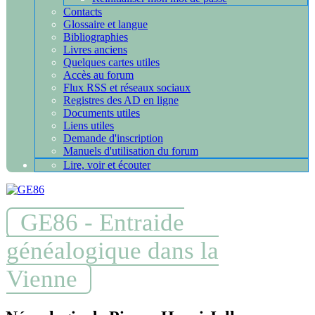
Contacts
Glossaire et langue
Bibliographies
Livres anciens
Quelques cartes utiles
Accès au forum
Flux RSS et réseaux sociaux
Registres des AD en ligne
Documents utiles
Liens utiles
Demande d'inscription
Manuels d'utilisation du forum
Lire, voir et écouter
GE86 - Entraide
généalogique dans la
Vienne