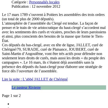
Catégorie :
Personnaliés locales
Publication : 12 novembre 2012
Le 17 mars 1789 s’ouvrent à Poitiers les assemblées des trois ordres
(un total de plus de 2000 députés).
L’atmosphère de l’assemblée du Clergé est tendue. La façon de
penser et le train de vie aristocratique du haut-clergé s’accordent mal
avec les sentiments des curés et vicaires, proches de leurs paroissiens
et ainsi, plus conscients des besoins de la masse que forme le Tiers-
État.
Ces députés du bas-clergé, avec en tête de ligne, JALLET, curé de
Chérigné/79, SURADE, curé de Plaisance, JOUBERT, curé de
Saint-Martin d’Angoulême, vont être très actifs pour défendre non
seulement leurs droits de curés, mais aussi les droits « du peuple des
campagnes ». Le 16 mars, ils s’étaient déjà assemblés sans la
présence des députés du haut-clergé pour élaborer une stratégie de
force dès l’ouverture de l’assemblée.
Lire la suite : L’abbé JALLET de Chérigné
Le pasteur Rivierre
Page 1 sur 2