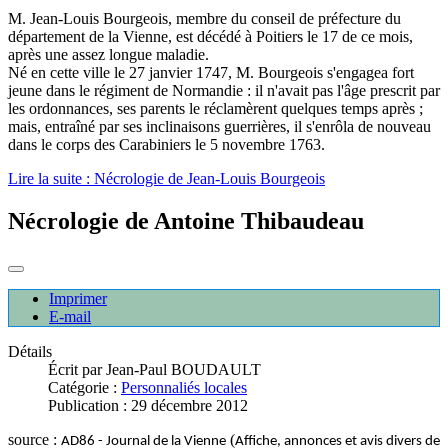
M. Jean-Louis Bourgeois, membre du conseil de préfecture du
département de la Vienne, est décédé à Poitiers le 17 de ce mois,
après une assez longue maladie.
Né en cette ville le 27 janvier 1747, M. Bourgeois s'engagea fort
jeune dans le régiment de Normandie : il n'avait pas l'âge prescrit par
les ordonnances, ses parents le réclamèrent quelques temps après ;
mais, entraîné par ses inclinaisons guerrières, il s'enrôla de nouveau
dans le corps des Carabiniers le 5 novembre 1763.
Lire la suite : Nécrologie de Jean-Louis Bourgeois
Nécrologie de Antoine Thibaudeau
Imprimer
E-mail
Détails
Écrit par
Jean-Paul BOUDAULT
Catégorie :
Personnaliés locales
Publication : 29 décembre 2012
source :
(
AD86 - Journal de la Vienne
Affiche, annonces et avis divers de