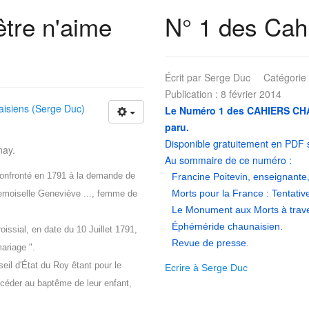
être n'aime
N° 1 des Cah
Écrit par
Serge Duc
Catégorie
Publication : 8 février 2014
isiens (Serge Duc)
Le Numéro 1 des CAHIERS CHAU
paru.
Disponible gratuitement en PDF
nay.
Au sommaire de ce numéro :
confronté en 1791 à la demande de
Francine Poitevin, enseignante,
Morts pour la France : Tentati
emoiselle Geneviève ..., femme de
Le Monument aux Morts à trave
Éphéméride chaunaisien.
oissial, en date du 10 Juillet 1791,
Revue de presse.
mariage ".
seil d'État du Roy êtant pour le
Ecrire à Serge Duc
océder au baptême de leur enfant,