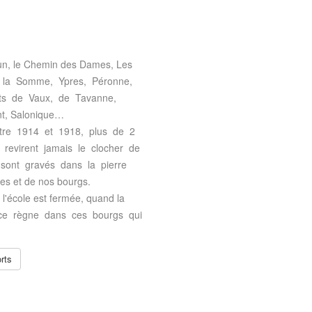
rdun, le Chemin des Dames, Les
, la Somme, Ypres, Péronne,
rts de Vaux, de Tavanne,
ient, Salonique…
ntre 1914 et 1918, plus de 2
revirent jamais le clocher de
 sont gravés dans la pierre
es et de nos bourgs.
d l'école est fermée, quand la
nce règne dans ces bourgs qui
rts