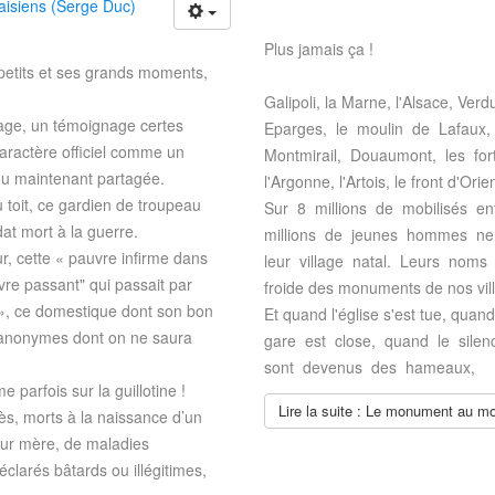
isiens (Serge Duc)
Plus jamais ça !
petits et ses grands moments,
Galipoli, la Marne, l'Alsace, Ve
nage, un témoignage certes
Eparges, le moulin de Lafaux
aractère officiel comme un
Montmirail, Douaumont, les fo
peu maintenant partagée.
l'Argonne, l'Artois, le front d'Or
toit, ce gardien de troupeau
Sur 8 millions de mobilisés e
dat mort à la guerre.
millions de jeunes hommes ne 
, cette « pauvre infirme dans
leur village natal. Leurs noms
vre passant" qui passait par
froide des monuments de nos vill
 », ce domestique dont son bon
Et quand l'église s'est tue, quan
es anonymes dont on ne saura
gare est close, quand le sile
sont devenus des hameaux,
parfois sur la guillotine !
Lire la suite : Le monument au mo
ès, morts à la naissance d’un
eur mère, de maladies
éclarés bâtards ou illégitimes,