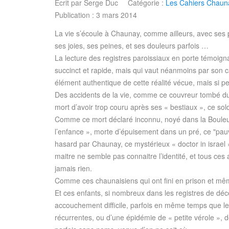
Écrit par
Serge Duc
Catégorie :
Les Cahiers Chauna
Publication : 3 mars 2014
La vie s’écoule à Chaunay, comme ailleurs, avec ses 
ses joies, ses peines, et ses douleurs parfois …
La lecture des registres paroissiaux en porte témoig
succinct et rapide, mais qui vaut néanmoins par son c
élément authentique de cette réalité vécue, mais si 
Des accidents de la vie, comme ce couvreur tombé du 
mort d’avoir trop couru après ses « bestiaux », ce sol
Comme ce mort déclaré inconnu, noyé dans la Bouleur
l’enfance », morte d’épuisement dans un pré, ce "pau
hasard par Chaunay, ce mystérieux « doctor in israel
maitre ne semble pas connaitre l’identité, et tous c
jamais rien.
Comme ces chaunaisiens qui ont fini en prison et même 
Et ces enfants, si nombreux dans les registres de déc
accouchement difficile, parfois en même temps que l
récurrentes, ou d’une épidémie de « petite vérole », d