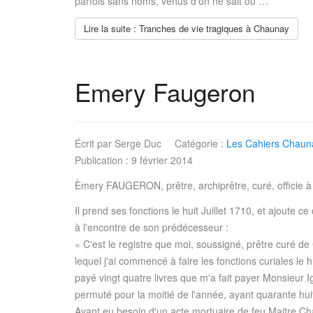
parfois sans noms, venus d’on ne sait où …
Lire la suite : Tranches de vie tragiques à Chaunay
Emery Faugeron
Écrit par
Serge Duc
Catégorie :
Les Cahiers Chauna
Publication : 9 février 2014
Èmery FAUGERON, prêtre, archiprêtre, curé, officie
Il prend ses fonctions le huit Juillet 1710, et ajoute c
à l'encontre de son prédécesseur :
« C'est le registre que moi, soussigné, prêtre curé de 
lequel j'ai commencé à faire les fonctions curiales le hu
payé vingt quatre livres que m'a fait payer Monsieur Ig
permuté pour la moitié de l'année, ayant quarante huit l
Ayant eu besoin d'un acte mortuaire de feu Maitre Cha