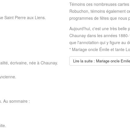
Témoins ces nombreuses cartes p
Robuchon, témoins également ce
e Saint Pierre aux Liens.
programmes de fêtes que nous p
Aujourd'hui, c'est une très belle
Chaunay dans les années 1880-1
que l'annotation qui y figure au d
" Mariage oncle Émile et tante L
Lire la suite : Mariage oncle Emi
alité, écrivaine, née à Chaunay.
Ancienne.
s. Au sommaire :
ite.