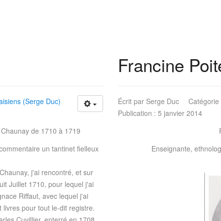
Francine Poit
isiens (Serge Duc)
Écrit par
Serge Duc
Catégorie
Publication : 5 janvier 2014
 à Chaunay de 1710 à 1719
e commentaire un tantinet fielleux
Enseignante, ethnologu
Chaunay, j'ai rencontré, et sur
it Juillet 1710, pour lequel j'ai
nace Riffaut, avec lequel j'ai
ivres pour tout le-dit registre.
rles Cuvillier, enterré en 1708,