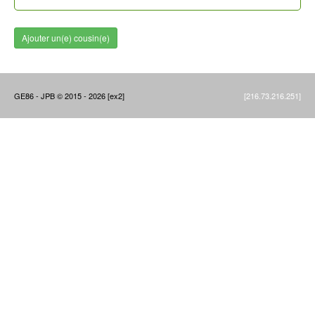
Ajouter un(e) cousin(e)
GE86 - JPB © 2015 - 2026 [ex2]
[216.73.216.251]