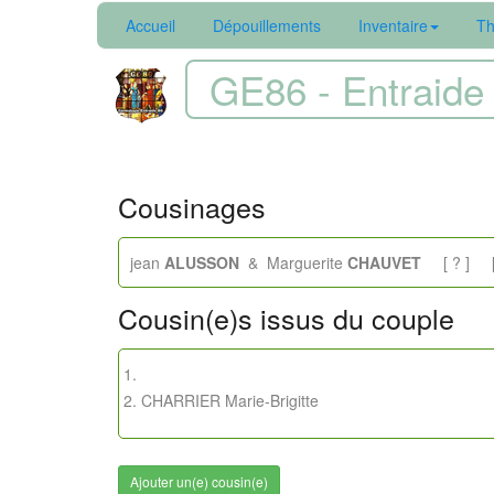
Accueil
Dépouillements
Inventaire
Th
GE86 - Entraide 
Cousinages
jean
ALUSSON
& Marguerite
CHAUVET
[ ? ] [ 8
Cousin(e)s issus du couple
CHARRIER Marie-Brigitte
Ajouter un(e) cousin(e)