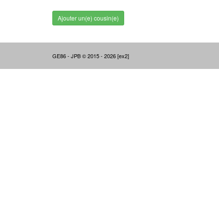
Ajouter un(e) cousin(e)
GE86 - JPB © 2015 - 2026 [ex2]