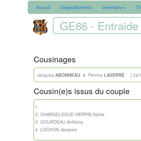
Accueil
Dépouillements
Inventaire
Th
GE86 - Entraide 
Cousinages
Jacques
ABONNEAU
& Perrine
LAVERRÉ
[ 24/11
Cousin(e)s issus du couple
CHARGELEGUE-HERPIN Sylvie
GOURDEAU Anthony
LOCHON Jacques