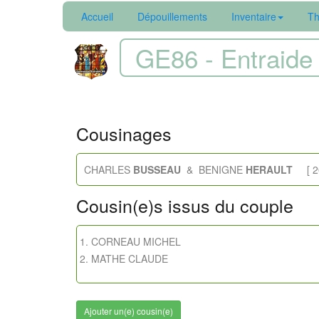
Accueil
Dépouillements
Inventaire
Th
GE86 - Entraide 
Cousinages
CHARLES
BUSSEAU
& BENIGNE
HERAULT
[ 20
Cousin(e)s issus du couple
CORNEAU MICHEL
MATHE CLAUDE
Ajouter un(e) cousin(e)