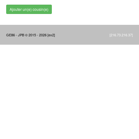
Ajouter un(e) cousin(e)
GE86 - JPB © 2015 - 2026 [ex2]
[216.73.216.37]