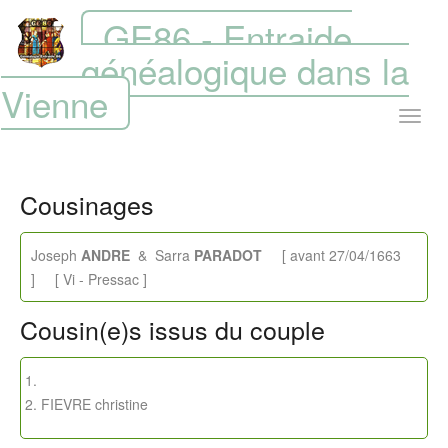
GE86 - Entraide
généalogique dans la
Vienne
Cousinages
Joseph
ANDRE
& Sarra
PARADOT
[ avant 27/04/1663
] [ Vi - Pressac ]
Cousin(e)s issus du couple
FIEVRE christine