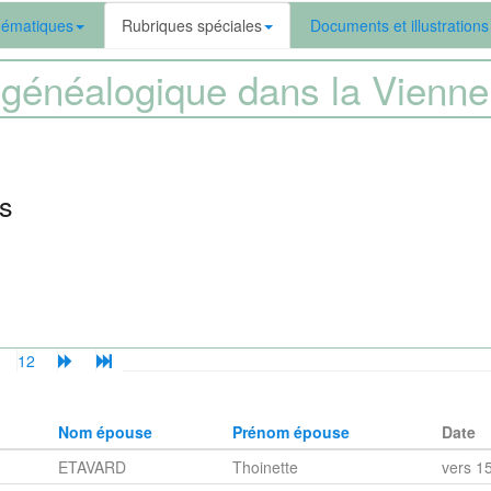
ématiques
Rubriques spéciales
Documents et illustrations
généalogique dans la Vien
es
12
Nom épouse
Prénom épouse
Date
ETAVARD
Thoinette
vers 1