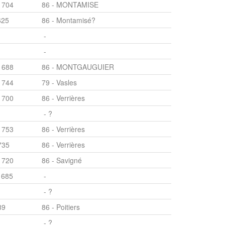
1704
86 - MONTAMISE
625
86 - Montamisé?
-
-
1688
86 - MONTGAUGUIER
1744
79 - Vasles
1700
86 - Verrières
- ?
1753
86 - Verrières
735
86 - Verrières
1720
86 - Savigné
1685
-
- ?
89
86 - Poitiers
- ?