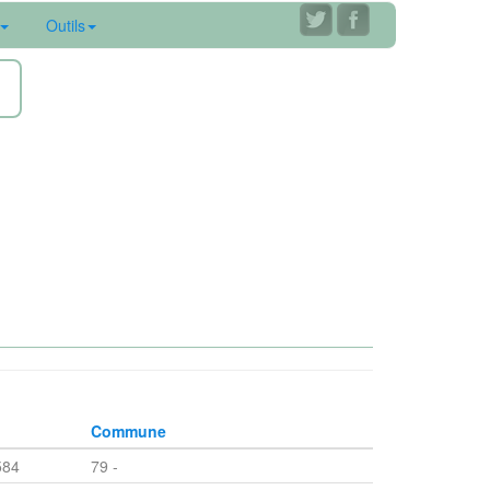
Outils
ne
Commune
584
79 -