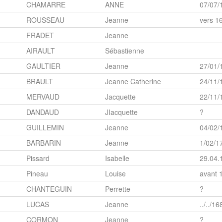
CHAMARRE
ANNE
07/07/
ROUSSEAU
Jeanne
vers 1
FRADET
Jeanne
AIRAULT
Sébastienne
GAULTIER
Jeanne
27/01/
BRAULT
Jeanne Catherine
24/11/
MERVAUD
Jacquette
22/11/
DANDAUD
JIacquette
?
GUILLEMIN
Jeanne
04/02/
BARBARIN
Jeanne
1/02/1
Pissard
Isabelle
29.04.
Pineau
Louise
avant 
CHANTEGUIN
Perrette
?
LUCAS
Jeanne
../../16
CORMON
Jeanne
?