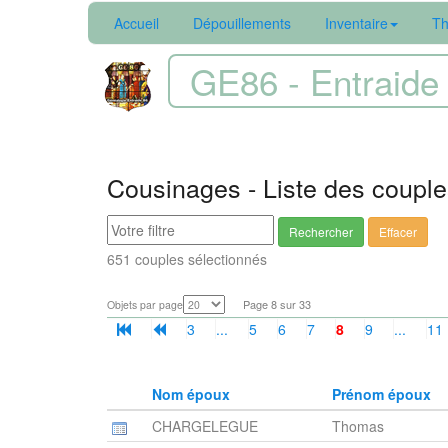
Accueil
Dépouillements
Inventaire
Th
GE86 - Entraide 
Cousinages - Liste des coupl
Rechercher
Effacer
651 couples sélectionnés
Page 8 sur 33
Objets par page
3
...
5
6
7
8
9
...
11
Nom époux
Prénom époux
CHARGELEGUE
Thomas