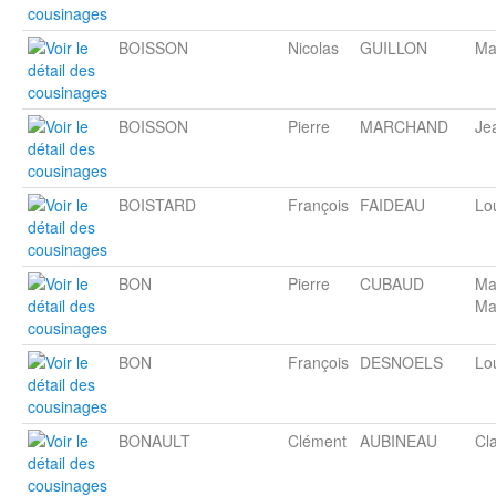
BOISSON
Nicolas
GUILLON
Ma
BOISSON
Pierre
MARCHAND
Je
BOISTARD
François
FAIDEAU
Lo
BON
Pierre
CUBAUD
Ma
Ma
BON
François
DESNOELS
Lo
BONAULT
Clément
AUBINEAU
Cl