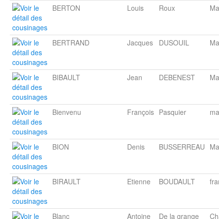
BERTON
Louis
Roux
Ma
BERTRAND
Jacques
DUSOUIL
Ma
BIBAULT
Jean
DEBENEST
Ma
Bienvenu
François
Pasquier
ma
BION
Denis
BUSSERREAU
Ma
BIRAULT
Etienne
BOUDAULT
fr
Blanc
Antoine
De la grange
Ch