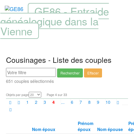
GE86 - Entraide
généalogique dans la
Vienne
Cousinages - Liste des couples
Rechercher
Effacer
651 couples sélectionnés
Page 4 sur 33
Objets par page
1
2
3
4
...
6
7
8
9
10
Prénom
Pr
Nom époux
époux
Nom épouse
ép