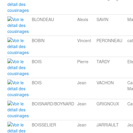
BLONDEAU
Alexis
SAVIN
Ma
BOBIN
Vincent
PERONNEAU
ca
BOIS
Pierre
TARDY
El
BOIS
Jean
VACHON
Ca
Ma
BOISNARD/BOYNARD
Jean
GRIGNOUX
Ca
BOISSELIER
Jean
JARRIAULT
Je