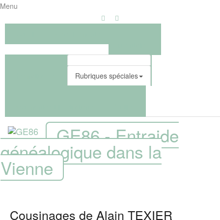
Menu
Accueil
Dépouillements
Inventaire
Thématiques
Rubriques spéciales
Documents et illustrations
Outils
GE86 - Entraide
généalogique dans la
Vienne
Cousinages de Alain TEXIER