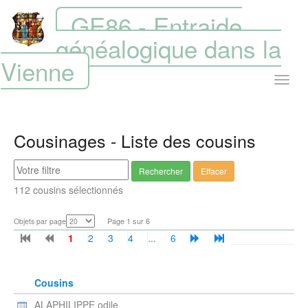
GE86 - Entraide
généalogique dans la
Vienne
Cousinages - Liste des cousins
Rechercher
Effacer
112 cousins sélectionnés
Page 1 sur 6
Objets par page
1
2
3
4
...
6
Cousins
ALAPHILIPPE odile