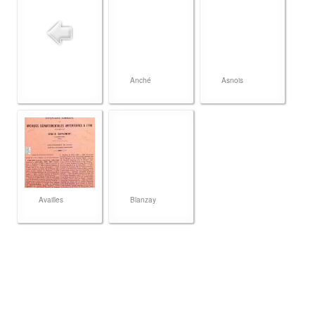
Anché
Asnois
Availles
Blanzay