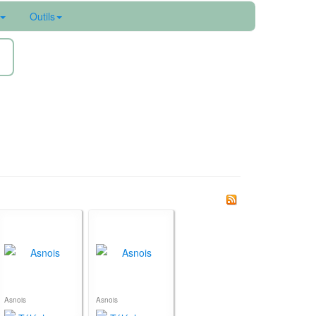
Outils
ne
Asnois
Asnois