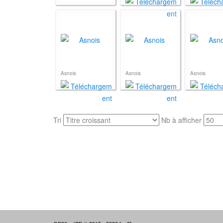
Asnois
Asnois
Asnois
Tri
Nb à afficher