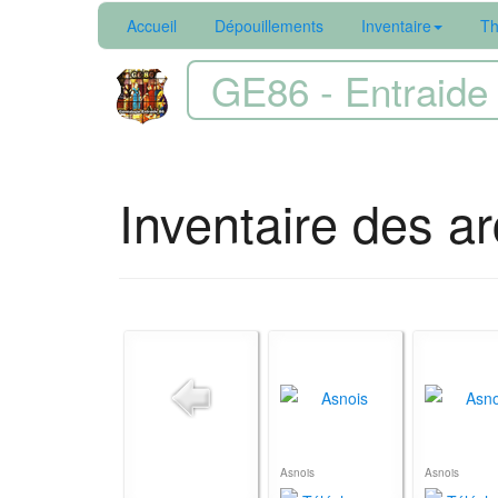
Accueil
Dépouillements
Inventaire
Th
GE86 - Entraide 
Inventaire des ar
Asnois
Asnois