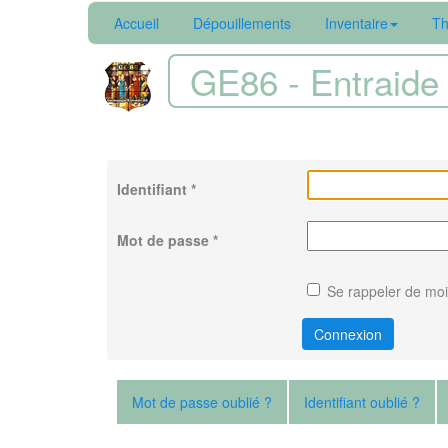
Accueil
Dépouillements
Inventaire
Th
GE86 - Entraide 
Identifiant
*
Mot de passe
*
Se rappeler de moi
Connexion
Mot de passe oublié ?
Identifiant oublié ?