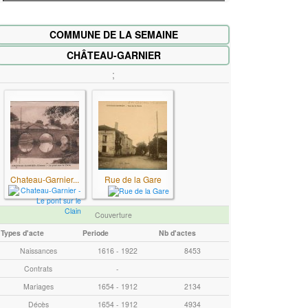
e
r
COMMUNE DE LA SEMAINE
m
e
CHÂTEAU-GARNIER
(
;
s
)
à
r
e
c
Chateau-Garnier...
Rue de la Gare
h
e
Couverture
r
Types d'acte
Periode
Nb d'actes
c
h
Naissances
1616 - 1922
8453
e
Contrats
-
r
Mariages
1654 - 1912
2134
Décès
1654 - 1912
4934