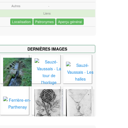
Autres
-
Liens
Localisation
Patronymes
Aperçu général
DERNIÈRES IMAGES