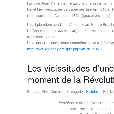
l'avis de Jean-Marie Germe qui cherche seulement à ré
bel et bien deux actes de baptêmes Brin en 1645 et 
recensement en Acadie en 1671 (âges et prénoms).
Les 4 pionniers acadiens Vincent Brun, Renée Brault (p
La Chaussée en 1645 et 1646) ont été recensés en 
âges correspondants.
Le 4 juin 2011 une plaque commémorative a été dévoi
http://www.archigny.net/spip.php?article=195
Les vicissitudes d’une
moment de la Révolut
Écrit par
Alain Dancre
Catégorie :
Histoire
Public
Synthèse établie à travers les rele
entre 1785 et 1820 de la 