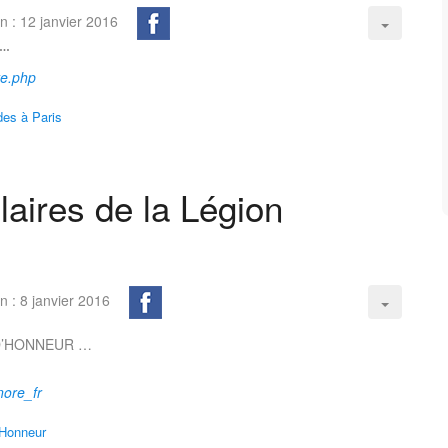
on : 12 janvier 2016
 …
te.php
ides à Paris
laires de la Légion
on : 8 janvier 2016
 D’HONNEUR …
nore_fr
d'Honneur