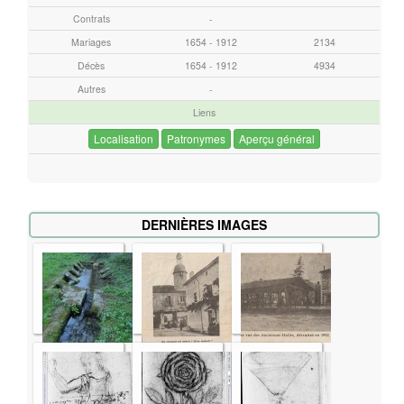
e
Contrats
-
r
Mariages
1654 - 1912
2134
Décès
1654 - 1912
4934
Autres
-
Liens
Localisation
Patronymes
Aperçu général
DERNIÈRES IMAGES