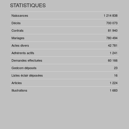
STATISTIQUES
Naissances
1 214 838
Décès
700 073
Contrats
81 940
Mariages
780 494
Actes divers
42 781
Adhérents actifs
1 241
Demandes effectuées
60 166
Gedcom déposés
23
Listes éclair déposées
16
Articles
1 224
Illustrations
1 683