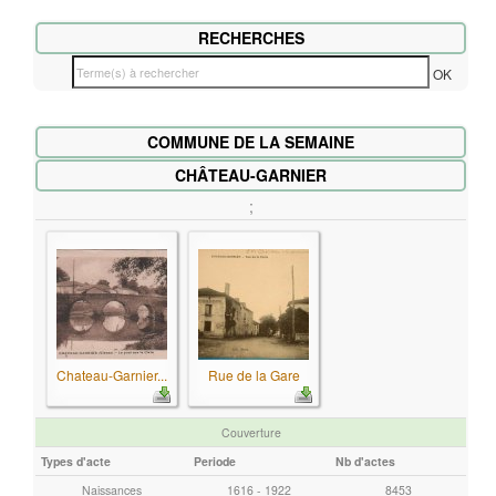
RECHERCHES
T
OK
e
r
COMMUNE DE LA SEMAINE
m
e
CHÂTEAU-GARNIER
(
;
s
)
à
r
e
c
Chateau-Garnier...
Rue de la Gare
h
e
Couverture
r
Types d'acte
Periode
Nb d'actes
c
h
Naissances
1616 - 1922
8453