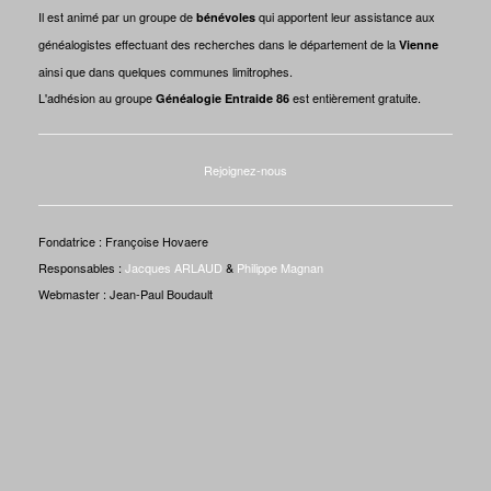
Il est animé par un groupe de
qui apportent leur assistance aux
bénévoles
généalogistes effectuant des recherches dans le département de la
Vienne
ainsi que dans quelques communes limitrophes.
L'adhésion au groupe
est entièrement gratuite.
Généalogie Entraide 86
Rejoignez-nous
Fondatrice : Françoise Hovaere
Responsables :
Jacques ARLAUD
&
Philippe Magnan
Webmaster : Jean-Paul Boudault