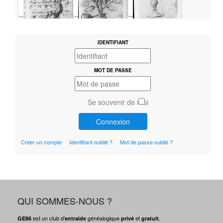
IDENTIFIANT
MOT DE PASSE
Se souvenir de moi
Connexion
Créer un compte
Identifiant oublié ?
Mot de passe oublié ?
QUI SOMMES-NOUS ?
est un club d'
généalogique
et
.
GE86
entraide
privé
gratuit