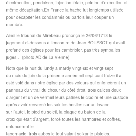
électrocution, pendaison, injection létale, peloton d’exécution et
même décapitation.En France la hache fut longtemps utilisée
pour décapiter les condamnés ou parfois leur couper un
membre.
Ainsi le tribunal de Mirebeau prononça le 26/06/1713 le
jugement ci-dessous à l’encontre de Jean BOUSSOT qui avait
profané des églises pour les cambrioler, pas très sympa les
juges… (photo AD de La Vienne)
Nota que la nuit du lundy a mardy vingt-six et vingt-sept
du mois de juin de la présente année mil sept cent treize il a
esté volé dans notre église par des voleurs qui enfoncèrent un
panneau du vitrail du chœur du côté droit, trois calices deux
d’argent et un de vermeil leurs patines le ciboire et une custode
après avoir renversé les saintes hosties sur un lavabo
sur l’autel, le pied du soleil, la plaque du baton de la
croix qui était d’argent, forcé toutes les harmoires et coffres,
enfoncèrent le
tabernacle, trois aubes le tout valant soixante pistoles.