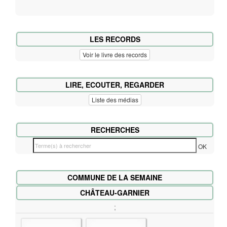
LES RECORDS
Voir le livre des records
LIRE, ECOUTER, REGARDER
Liste des médias
RECHERCHES
T
OK
e
r
COMMUNE DE LA SEMAINE
m
e
CHÂTEAU-GARNIER
(
;
s