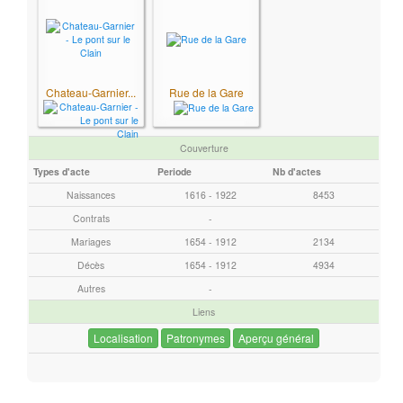
)
à
r
e
c
Chateau-Garnier...
Rue de la Gare
h
e
Couverture
r
Types d'acte
Periode
Nb d'actes
c
h
Naissances
1616 - 1922
8453
e
Contrats
-
r
Mariages
1654 - 1912
2134
Décès
1654 - 1912
4934
Autres
-
Liens
Localisation
Patronymes
Aperçu général