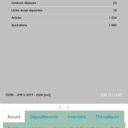
Gedcom déposés
23
Listes éclair déposées
16
Articles
1 224
Illustrations
1 683
GE86 - JPB © 2015 - 2026 [ex2]
[216.73.216.85]
Accueil
Dépouillements
Inventaire
Thématiques