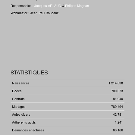
Responsables :
Jacques ARLAUD
&
Philippe Magnan
Webmaster : Jean-Paul Boudault
STATISTIQUES
Naissances
1 214 838
Décès
700 073
Contrats
81 940
Mariages
780 494
Actes divers
42 781
Adhérents actifs
1 241
Demandes effectuées
60 166